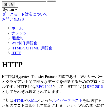
閉じる
ダークモード対応について
お問い合わせ
ホーム
ナレッジ
用語集
Web制作用語集
HTML4/XHTML1用語集
HTTP
HTTP
HTTP
はHypertext Transfer Protocolの略であり、Webサーバー
とクライアント間で様々なデータを伝送するためのプロトコ
ルです。HTTP 1.0は
RFC 1945
として、HTTP 1.1は
RFC 2616
としてそれぞれ規定されています。
当初は
HTML
や
XML
といった
ハイパーテキスト
を転送する
ためのプロトコルとして規定されましたが、Webの進化に伴