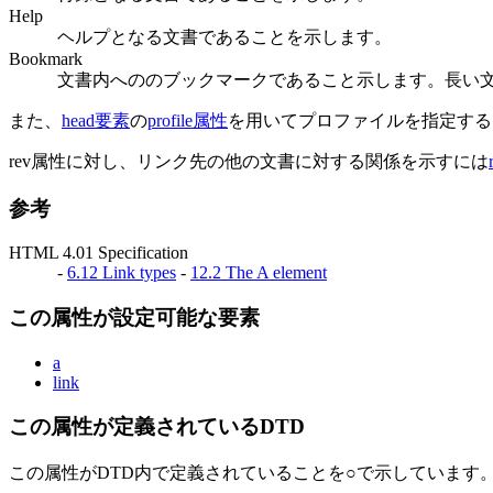
Help
ヘルプとなる文書であることを示します。
Bookmark
文書内へののブックマークであること示します。長い
また、
head要素
の
profile属性
を用いてプロファイルを指定する
rev属性に対し、リンク先の他の文書に対する関係を示すには
参考
HTML 4.01 Specification
-
6.12 Link types
-
12.2 The A element
この属性が設定可能な要素
a
link
この属性が定義されているDTD
この属性がDTD内で定義されていることを○で示しています