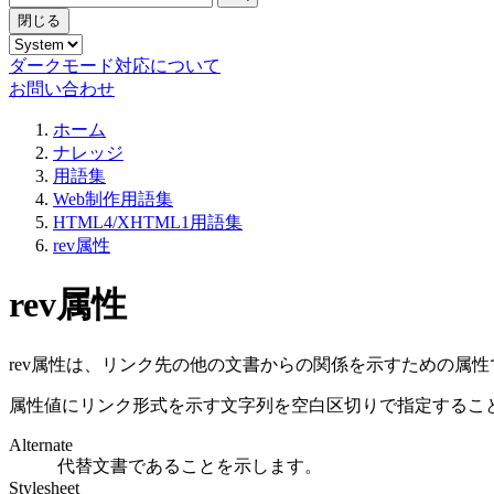
閉じる
ダークモード対応について
お問い合わせ
ホーム
ナレッジ
用語集
Web制作用語集
HTML4/XHTML1用語集
rev属性
rev属性
rev属性は、リンク先の他の文書からの関係を示すための属性
属性値にリンク形式を示す文字列を空白区切りで指定すること
Alternate
代替文書であることを示します。
Stylesheet