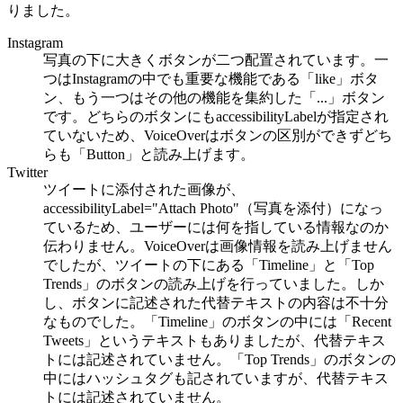
りました。
Instagram
写真の下に大きくボタンが二つ配置されています。一
つはInstagramの中でも重要な機能である「like」ボタ
ン、もう一つはその他の機能を集約した「...」ボタン
です。どちらのボタンにもaccessibilityLabelが指定され
ていないため、VoiceOverはボタンの区別ができずどち
らも「Button」と読み上げます。
Twitter
ツイートに添付された画像が、
accessibilityLabel="Attach Photo"（写真を添付）になっ
ているため、ユーザーには何を指している情報なのか
伝わりません。VoiceOverは画像情報を読み上げません
でしたが、ツイートの下にある「Timeline」と「Top
Trends」のボタンの読み上げを行っていました。しか
し、ボタンに記述された代替テキストの内容は不十分
なものでした。「Timeline」のボタンの中には「Recent
Tweets」というテキストもありましたが、代替テキス
トには記述されていません。「Top Trends」のボタンの
中にはハッシュタグも記されていますが、代替テキス
トには記述されていません。