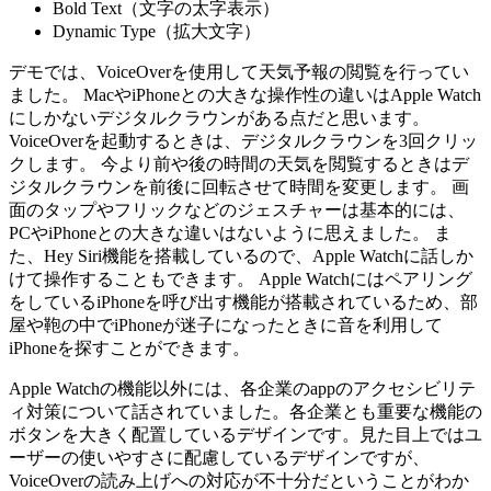
Bold Text（文字の太字表示）
Dynamic Type（拡大文字）
デモでは、VoiceOverを使用して天気予報の閲覧を行ってい
ました。 MacやiPhoneとの大きな操作性の違いはApple Watch
にしかないデジタルクラウンがある点だと思います。
VoiceOverを起動するときは、デジタルクラウンを3回クリッ
クします。 今より前や後の時間の天気を閲覧するときはデ
ジタルクラウンを前後に回転させて時間を変更します。 画
面のタップやフリックなどのジェスチャーは基本的には、
PCやiPhoneとの大きな違いはないように思えました。 ま
た、Hey Siri機能を搭載しているので、Apple Watchに話しか
けて操作することもできます。 Apple Watchにはペアリング
をしているiPhoneを呼び出す機能が搭載されているため、部
屋や鞄の中でiPhoneが迷子になったときに音を利用して
iPhoneを探すことができます。
Apple Watchの機能以外には、各企業のappのアクセシビリテ
ィ対策について話されていました。各企業とも重要な機能の
ボタンを大きく配置しているデザインです。見た目上ではユ
ーザーの使いやすさに配慮しているデザインですが、
VoiceOverの読み上げへの対応が不十分だということがわか