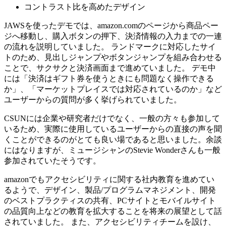
コントラスト比を高めたデザイン
JAWSを使ったデモでは、amazon.comのページから商品ペー
ジへ移動し、購入ボタンの押下、決済情報の入力までの一連
の流れを説明していました。 ランドマークに対応したサイ
トのため、見出しジャンプやボタンジャンプを組み合わせる
ことで、サクサクと決済画面まで進めていました。 デモ中
には「決済はギフト券を使うときにも問題なく操作できる
か」、「マーケットプレイスでは対応されているのか」など
ユーザーからの質問が多く挙げられていました。
CSUNには企業や研究者だけでなく、一般の方々も参加して
いるため、実際に使用しているユーザーからの直接の声を聞
くことができるのがとても良い場であると思いました。余談
にはなりますが、ミュージシャンのStevie Wonderさんも一般
参加されていたそうです。
amazonでもアクセシビリティに関する社内教育を進めてい
るようで、デザイン、製品/プログラムマネジメント、開発
のベストプラクティスの共有、PCサイトとモバイルサイト
の品質向上などの教育を拡大することを将来の展望として話
されていました。 また、アクセシビリティチームを設け、