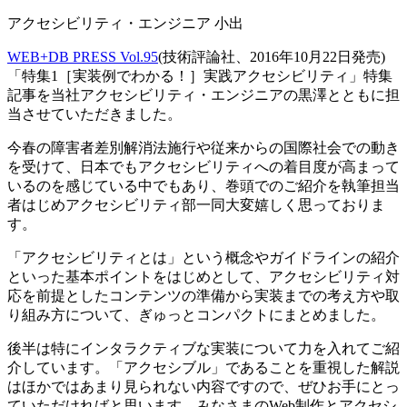
アクセシビリティ・エンジニア 小出
WEB+DB PRESS Vol.95
(技術評論社、2016年10月22日発売)
「特集1［実装例でわかる！］実践アクセシビリティ」特集
記事を当社アクセシビリティ・エンジニアの黒澤とともに担
当させていただきました。
今春の障害者差別解消法施行や従来からの国際社会での動き
を受けて、日本でもアクセシビリティへの着目度が高まって
いるのを感じている中でもあり、巻頭でのご紹介を執筆担当
者はじめアクセシビリティ部一同大変嬉しく思っておりま
す。
「アクセシビリティとは」という概念やガイドラインの紹介
といった基本ポイントをはじめとして、アクセシビリティ対
応を前提としたコンテンツの準備から実装までの考え方や取
り組み方について、ぎゅっとコンパクトにまとめました。
後半は特にインタラクティブな実装について力を入れてご紹
介しています。「アクセシブル」であることを重視した解説
はほかではあまり見られない内容ですので、ぜひお手にとっ
ていただければと思います。みなさまのWeb制作とアクセシ