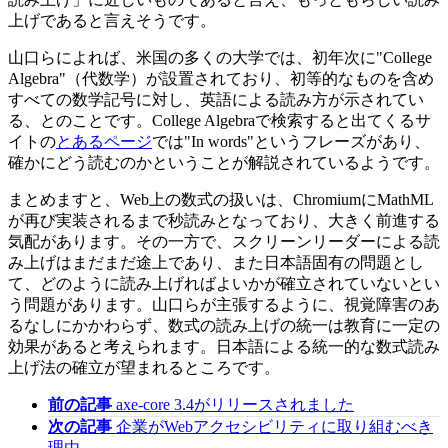
上げであると言えそうです。
山口らによれば、米国の多くの大学では、初年次に"College
Algebra"（代数学）が設置されており、初等的なものを含め
すべての数学記号に対し、英語による読み方が示されてい
る、とのことです。College Algebraで検索すると出てくるサ
イトの
とあるページ
では"In words"というフレーズがあり、
確かにどう読むのかということが解説されているようです。
まとめますと、Web上の数式の扱いは、ChromiumにMathML
が再び実装されるまで秒読みとなっており、大きく前進する
気配があります。その一方で、スクリーンリーダーによる読
み上げはまだまだ途上であり、また日本語固有の問題とし
て、どのように読み上げればよいかが確立されていないとい
う問題があります。山口らが主張するように、視覚障害のあ
るなしにかかわらず、数式の読み上げの統一は教育に一定の
効果があると考えられます。日本語による統一的な数式読み
上げ法の確立が望まれるところです。
前の記事
axe-core 3.4がリリースされました
次の記事
企業がWebアクセシビリティに取り組むべき
理由