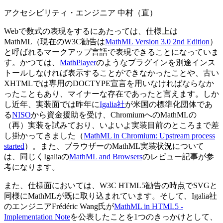
アクセシビリティ・エンジニア 中村（直）
Webで数式の表現をするにあたっては、仕様上は
MathML（現在のW3C勧告は
MathML Version 3.0 2nd Edition
）
と呼ばれるマークアップ言語で表現できることになっていま
す。かつては、
MathPlayer
のようなプラグインを別途インス
トールしなければ表示することができなかったことや、古い
XHTMLでは専用のDOCTYPE宣言を用いなければならなか
ったこともあり、マイナーな存在であったと言えます。しか
し近年、実装面では昨年に
Igalia社
が米国の標準化団体であ
る
NISO
から資金援助を受け、ChromiumへのMathMLの
（再）実装を試みており、いよいよ実装目前のところまで差
し掛かってきました（
MathML in Chromium: Upstream process
started
）。また、ブラウザーのMathML実装状況について
は、同じくIgaliaの
MathML and Browsers
のレビュー記事が参
考になります。
また、仕様面においては、W3C HTML5勧告の時点でSVGと
同様にMathMLが既に取り込まれています。そして、Igalia社
のエンジニアFrédéric Wang氏が
MathML in HTML5 -
Implementation Note
を公表したことを1つのきっかけとして、