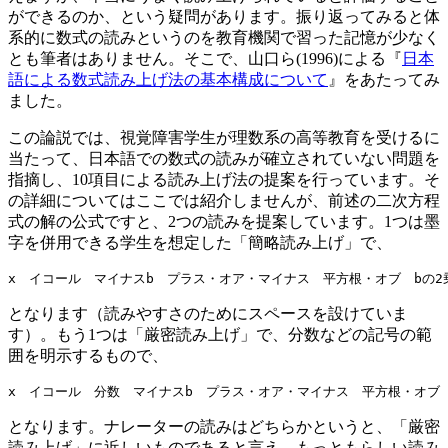
ができるのか、という疑問があります。振り返ってみると体
系的に数式の読みというのを教育機関で習った記憶が少なく
とも筆者はありません。そこで、山口ら(1996)による『
日本
語による数式読み上げ法の基本構成について
』をあたってみ
ました。
この論説では、視覚障害学生が理数系の高等教育を受けるに
当たって、日本語での数式の読みが確立されていない問題を
指摘し、10項目による読み上げ法の提案を行っています。そ
の詳細についてはここでは紹介しませんが、前述の二次方程
式の解の公式ですと、2つの読みを提案しています。1つは墨
字を併用できる学生を想定した「簡略読み上げ」で、
となります（読みやすさのためにスペースを設けていま
す）。もう1つは「厳密読み上げ」で、分数などの記号の範
囲を明示するもので、
となります。ナレーターの読みはどちらかというと、「厳密
読み上げ」に近しいものであると言え、もっともらしい読み