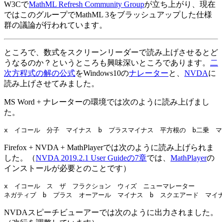
W3Cで
MathML Refresh Community Group
が立ち上がり、現在
ではこのグループでMathML 3をブラッシュアップした仕様
群の議論が行われています。
ところで、数式をスクリーンリーダーで読み上げさせるとど
うなるのか？というところも興味深いところであります。
二
次方程式の解の公式
をWindows10の
ナレーター
と、
NVDA
に
読み上げさせてみました。
MS Word + ナレーターの環境では次のように読み上げまし
た。
Firefox + NVDA + MathPlayerでは次のように読み上げられま
した。（
NVDA 2019.2.1 User Guideの7章
では、
MathPlayer
の
インストールが必要とのことです）
x　イコール　ス　ザ　フラクション　ウィズ　ニューマレーター　

NVDAスピーチビューアーでは次のように出力されました。