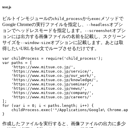
test.js
ビルトインモジュールの
から
メソッドで
child_process
exec
Google Chromeの実行ファイルを指定し、
オプシ
--headless
ョンでヘッドレスモードを指定します。
オプシ
--screenshot
ョンには出力する画像ファイルの名前を記載し、スクリーン
サイズを
オプションに記載します。あとは取
--window-size
得したいURLをfor文でループさせるだけです。
var childProcess = require('child_process');

var paths = [

    'https://www.mitsue.co.jp/',

    'https://www.mitsue.co.jp/service/',

    'https://www.mitsue.co.jp/our_work/',

    'https://www.mitsue.co.jp/knowledge/',

    'https://www.mitsue.co.jp/seminar/',

    'https://www.mitsue.co.jp/news/',

    'https://www.mitsue.co.jp/company/',

    'https://www.mitsue.co.jp/careers/'

];

for (var i = 0; i < paths.length; i++) {

    childProcess.exec('"/Applications/Google\ Chrome.ap
}
作成したファイルを実行すると、画像ファイルの出力に多少