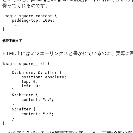
保ってくれるのです。
.magic-square-content {

    padding-top: 100%;

    ...

解読不能文字
HTML上にはミツエーリンクスと書かれているのに、実際に
%magic-square__txt {

    ...

    &::before, &::after {

        position: absolute;

        top: 0;

        left: 0;

    }

    &::before {

        content: "ホ";

    }

    &::after {

        content: "ノ";

    }
