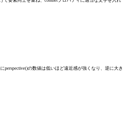
oluteをかけて要素同士を重ね、contnetプロパティに適当な文字を入れ
ちなみにperspective()の数値は低いほど遠近感が強くなり、逆に大き