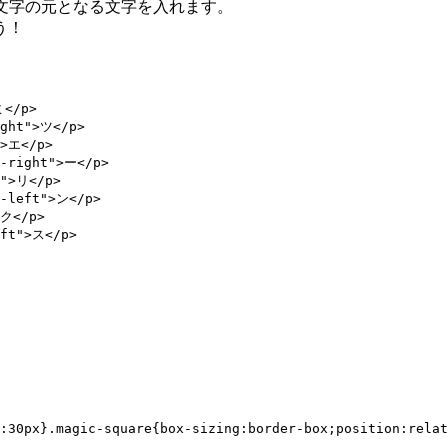
</p>には解読不能文字の元となる文字を入れます。
う！
</p>

ght">ツ</p>

>エ</p>

-right">ー</p>

">リ</p>

-left">ン</p>

ク</p>

ft">ス</p>

g:30px}.magic-square{box-sizing:border-box;position:rela