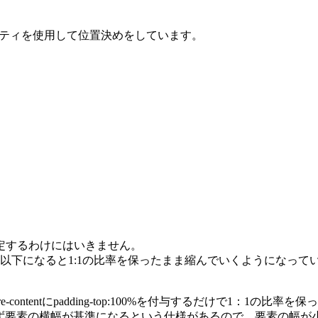
formプロパティを使用して位置決めをしています。
定するわけにはいきません。
x以下になると1:1の比率を保ったまま縮んでいくようになって
quare-contentにpadding-top:100%を付与するだけで1
かわらず要素の横幅が基準になるという仕様があるので、要素の幅が