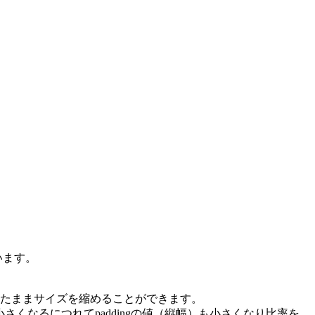
います。
：1の比率を保ったままサイズを縮めることができます。
小さくなるにつれてpaddingの値（縦幅）も小さくなり比率を