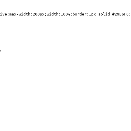
tive;max-width:200px;width:100%;border:1px solid #29B6F6
す。