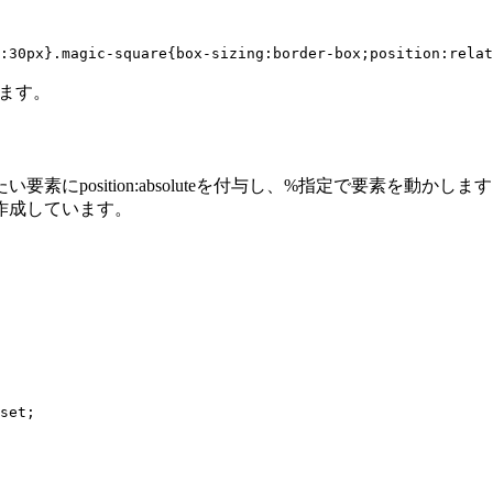
g:30px}.magic-square{box-sizing:border-box;position:rela
します。
position:absoluteを付与し、%指定で要素を動かしま
作成しています。
set;
