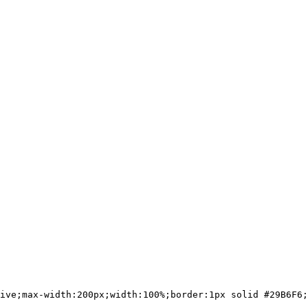
tive;max-width:200px;width:100%;border:1px solid #29B6F6