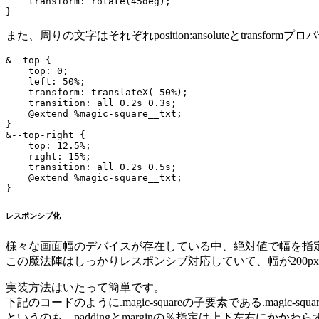
    transform: rotate(45deg);

また、周りの文字はそれぞれposition:ansoluteとtrans
&--top {

    top: 0;

    left: 50%;

    transform: translateX(-50%);

    transition: all 0.2s 0.3s;

    @extend %magic-square__txt;

}

&--top-right {

    top: 12.5%;

    right: 15%;

    transition: all 0.2s 0.5s;

    @extend %magic-square__txt;

レスポンシブ化
様々な画面幅のデバイスが存在している中、絶対値で幅を指
この魔法陣はしっかりレスポンシブ対応していて、幅が200p
実装方法はいたって簡単です。
下記のコードのように.magic-squareの子要素である.magic-s
というのも、paddingとmarginの％指定は上下左右にか