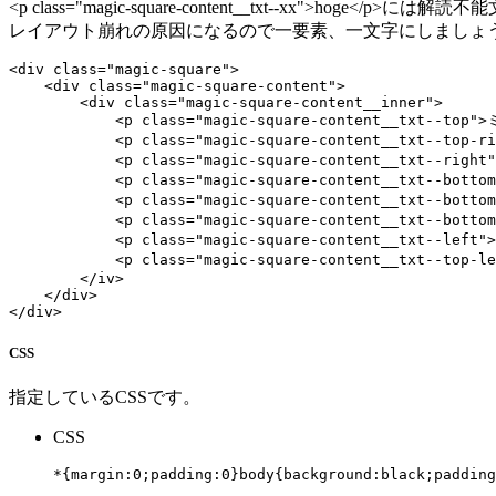
<p class="magic-square-content__txt--xx">hoge
レイアウト崩れの原因になるので一要素、一文字にしましょ
<div class="magic-square">

    <div class="magic-square-content">

        <div class="magic-square-content__inner">

            <p class="magic-square-content__txt--top">ミ
            <p class="magic-square-content__txt--top-ri
            <p class="magic-square-content__txt--right"
            <p class="magic-square-content__txt--bottom
            <p class="magic-square-content__txt--bottom
            <p class="magic-square-content__txt--bottom
            <p class="magic-square-content__txt--left">
            <p class="magic-square-content__txt--top-le
        </iv>

    </div>

CSS
指定しているCSSです。
CSS
*{margin:0;padding:0}body{background:black;paddin