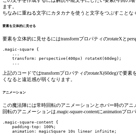
この文字を作成するには解読不能文字にしたい要素(今回の場合magic-squ
ます。
ちなみに重ねる文字にカタカナを使うと文字をつぶすことな
要素を立体的に見せる
要素を立体的に見せるにはtransformプロパティのrotateXとpers
.magic-square {

    ...

    transform: perspective(400px) rotateX(60deg);

上記のコードではtransformプロパティのrotateX(60deg)で
くなると遠近感が弱くなります。
アニメーション
この魔法陣には常時回転のアニメーションとホバー時のアニ
回転のアニメーションは.magic-square-contentにanima
.magic-square-content {

    padding-top: 100%;

    animation: magicSquare 10s linear infinite;
