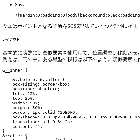
Sass
*{margin:0;padding:0}body{background:black;paddin
今回はポイントとなる箇所をSCSS記法でいくつか説明いた
レイアウト
基本的に装飾には疑似要素を使用して、位置調整は移動させたい要素に
例えば、円の中にある星型の模様は以下のように疑似要素で
&__inner {

    ...

    &::before, &::after {

    box-sizing: border-box;

    position: absolute;

    left: 25%;

    top: 25%;

    width: 50%;

    height: 50%;

    border: 1px solid #29B6F6;

    box-shadow: 0 0 3px 0 #29B6F6, 0 0 1px 0 #29B6F6 in
    transition: all 0.6s 2s;

    content: "";

}

&::after {
