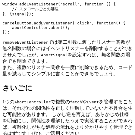
window.addEventListener('scroll', function () {

    // スクロールごとの処理

}, {signal});

cancelButton.addEventListener('click', function() {

    abortController.abort();

では第二引数に渡したリスナー関数が
removeEventListener
無名関数の場合にはイベントリスナーを削除することができ
ませんでしたが、
を設定すれば、無名関数の場
AbortSignal
合でも削除できます。
また、複数のリスナー関数を一度に削除できるため、コード
量を減らしてシンプルに書くことができるでしょう。
さいごに
1つの
で複数の
や
を管理すること
AbortController
fetch
Event
は、それぞれの関係性を正しく理解していないと不具合を生
む可能性があります。 しかし逆を言えば、あらかじめ仕様
を明確にし、関係性を理解したうえで実装することができれ
ば、複雑化しがちな処理の流れをより分かりやすく管理でき
るはずです！ぜひ、ご活用ください！