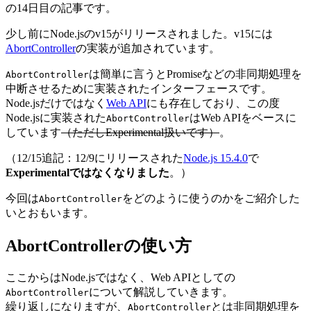
の14日目の記事です。
少し前にNode.jsのv15がリリースされました。v15には
AbortController
の実装が追加されています。
は簡単に言うとPromiseなどの非同期処理を
AbortController
中断させるために実装されたインターフェースです。
Node.jsだけではなく
Web API
にも存在しており、この度
Node.jsに実装された
はWeb APIをベースに
AbortController
しています
（ただしExperimental扱いです）
。
（12/15追記：12/9にリリースされた
Node.js 15.4.0
で
Experimentalではなくなりました
。）
今回は
をどのように使うのかをご紹介した
AbortController
いとおもいます。
AbortControllerの使い方
ここからはNode.jsではなく、Web APIとしての
について解説していきます。
AbortController
繰り返しになりますが、
とは非同期処理を
AbortController