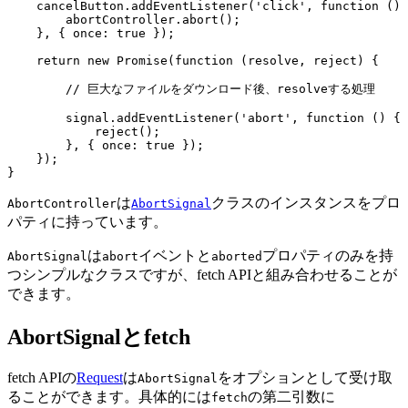
    cancelButton.addEventListener('click', function () 
        abortController.abort();

    }, { once: true });

    return new Promise(function (resolve, reject) {

        // 巨大なファイルをダウンロード後、resolveする処理

        signal.addEventListener('abort', function () {

            reject();

        }, { once: true });

    });

は
クラスのインスタンスをプロ
AbortController
AbortSignal
パティに持っています。
は
イベントと
プロパティのみを持
AbortSignal
abort
aborted
つシンプルなクラスですが、fetch APIと組み合わせることが
できます。
AbortSignalとfetch
fetch APIの
Request
は
をオプションとして受け取
AbortSignal
ることができます。具体的には
の第二引数に
fetch