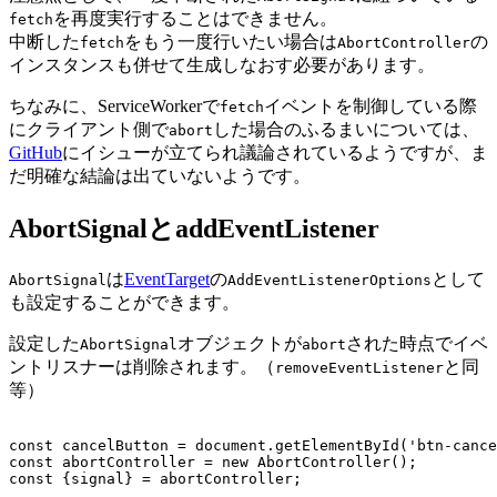
を再度実行することはできません。
fetch
中断した
をもう一度行いたい場合は
の
fetch
AbortController
インスタンスも併せて生成しなおす必要があります。
ちなみに、ServiceWorkerで
イベントを制御している際
fetch
にクライアント側で
した場合のふるまいについては、
abort
GitHub
にイシューが立てられ議論されているようですが、ま
だ明確な結論は出ていないようです。
AbortSignalとaddEventListener
は
EventTarget
の
として
AbortSignal
AddEventListenerOptions
も設定することができます。
設定した
オブジェクトが
された時点でイベ
AbortSignal
abort
ントリスナーは削除されます。（
と同
removeEventListener
等）
const cancelButton = document.getElementById('btn-cance
const abortController = new AbortController();

const {signal} = abortController;
