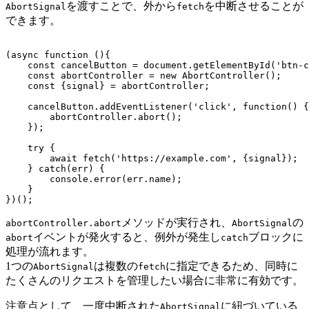
を渡すことで、外から
を中断させることが
AbortSignal
fetch
できます。
(async function (){

    const cancelButton = document.getElementById('btn-c
    const abortController = new AbortController();

    const {signal} = abortController;

    cancelButton.addEventListener('click', function() {

        abortController.abort();

    });

    try {

        await fetch('https://example.com', {signal});

    } catch(err) {

        console.error(err.name);

    }

メソッドが実行され、
の
abortController.abort
AbortSignal
イベントが発火すると、例外が発生し
ブロックに
abort
catch
処理が流れます。
1つの
は複数の
に指定できるため、同時に
AbortSignal
fetch
たくさんのリクエストを管理したい場合に非常に有効です。
注意点として、一度中断された
に紐づいている
AbortSignal