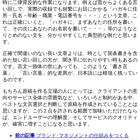
時に二律背反的な作業になります。例えば昔からよくある言
い回しで、実際の収録でも頻繁にお目にかかる「ハガキに住
所・氏名・年齢・職業・電話番号を・・・」という文章。こ
れは正確にいくと、「ハガキに、まずあなたの住所を書い
て、その次にあなたのお名前を書いて・・・」等のようなと
りとめのない文を、分かりやすくした典型的な例だと思いま
す。
正確で間違いのない長い文章よりは、時として箇条書きを含
めた短い言い回しの方が、聞き手に伝わりやすい時もあるの
です。言文一致体の世にあっても、このような「書き言
葉」、「言い言葉」的な差異が、日本語には根強く残ってい
るのです。
もちろん原稿を作る立場の人にとっては、クライアントの意
向やサービス全体の雰囲気など、いろいろと制約がある中、
ベストな文言選択と判断して原稿を作成されていることとは
思いますが、この２点を許される範囲で加味いただけたなら
ば、エンドユーザーの理解度、そしてサービスのクオリティ
が、確実に増すことになると思います。
前の記事
ブランド･マネジメントの仕組みをつくる