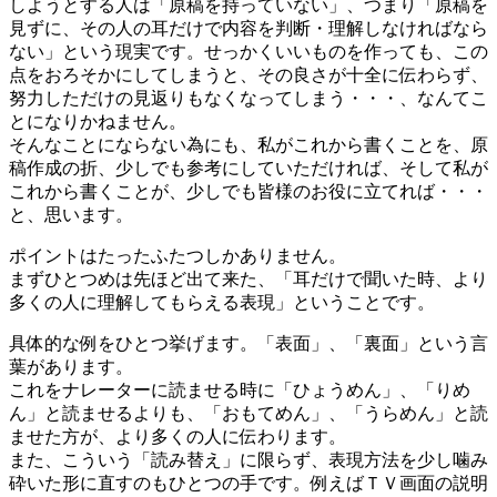
しようとする人は「原稿を持っていない」、つまり「原稿を
見ずに、その人の耳だけで内容を判断・理解しなければなら
ない」という現実です。せっかくいいものを作っても、この
点をおろそかにしてしまうと、その良さが十全に伝わらず、
努力しただけの見返りもなくなってしまう・・・、なんてこ
とになりかねません。
そんなことにならない為にも、私がこれから書くことを、原
稿作成の折、少しでも参考にしていただければ、そして私が
これから書くことが、少しでも皆様のお役に立てれば・・・
と、思います。
ポイントはたったふたつしかありません。
まずひとつめは先ほど出て来た、「耳だけで聞いた時、より
多くの人に理解してもらえる表現」ということです。
具体的な例をひとつ挙げます。「表面」、「裏面」という言
葉があります。
これをナレーターに読ませる時に「ひょうめん」、「りめ
ん」と読ませるよりも、「おもてめん」、「うらめん」と読
ませた方が、より多くの人に伝わります。
また、こういう「読み替え」に限らず、表現方法を少し噛み
砕いた形に直すのもひとつの手です。例えばＴＶ画面の説明