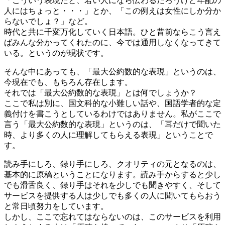
「こういう表現だと、若い人になら伝わるだろうけど年配の
人にはちょっと・・・」とか、「この例えは女性にしか分か
らないでしょ？」など。
時代と共に千変万化していく日本語。ひと昔前ならこう言え
ばみんな分かってくれたのに、今では通用しなくなってきて
いる。というのが現状です。
そんな中にあっても、「最大公約数的な表現」というのは、
今現在でも、もちろん存在します。
それでは「最大公約数的な表現」とは何でしょうか？
ここで私は別に、国文科的な小難しい話や、国語学者的な定
義付けを書こうとしているわけではありません。私がここで
言う「最大公約数的な表現」というのは、「耳だけで聞いた
時、より多くの人に理解してもらえる表現」ということで
す。
読み手にしろ、録り手にしろ、クオリティの元となるのは、
基本的に原稿ということになります。読み手からすると少し
でも滑舌良く、録り手はそれを少しでも聞きやすく、そして
サービスを提供する人は少しでも多くの人に聞いてもらおう
と常日頃努力をしています。
しかし、ここで忘れてはならないのは、このサービスを利用