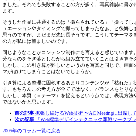
ました。それでも失敗することの方が多く、写真雑誌に書か
ます。
そうした作品に共通するのは「撮らされている」「撮ってし
ュエーションやタイミングで撮ってしまったなぁ、と後悔し
思うのですが、まだまだ先は長そうです。こうしてテーマを
の方が私には望ましいのです。
同じようなことがコンテンツ制作にも言えると感じています
分なものをそぎ落としながら組み立てていくことは引き算そ
しかし、この引き算が難しいというのも写真と同じで、画面
マがぼけてしまうことはないでしょうか。
引き算による整理に固執するあまりコンテンツが「枯れた」
す。もちろんこの考え方が全てではなく、バランスをとりな
しかし、本質（＝テーマ）を捉えるという点では、表現方法
ではないかと思います。
前の記事
拡張し続けるWeb技術 〜AC Meetingに出席し
次の記事
「Web標準デザインテクニック即戦ワークブ
2005年のコラム一覧に戻る