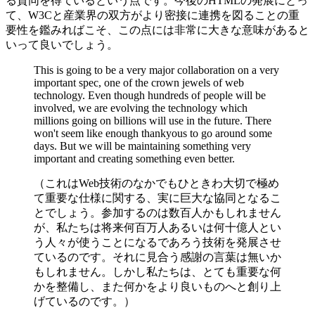
る賛同を得ているという点です。今後のHTMLの発展にとっ
て、W3Cと産業界の双方がより密接に連携を図ることの重
要性を鑑みればこそ、この点には非常に大きな意味があると
いって良いでしょう。
This is going to be a very major collaboration on a very
important spec, one of the crown jewels of web
technology. Even though hundreds of people will be
involved, we are evolving the technology which
millions going on billions will use in the future. There
won't seem like enough thankyous to go around some
days. But we will be maintaining something very
important and creating something even better.
（これはWeb技術のなかでもひときわ大切で極め
て重要な仕様に関する、実に巨大な協同となるこ
とでしょう。参加するのは数百人かもしれません
が、私たちは将来何百万人あるいは何十億人とい
う人々が使うことになるであろう技術を発展させ
ているのです。それに見合う感謝の言葉は無いか
もしれません。しかし私たちは、とても重要な何
かを整備し、また何かをより良いものへと創り上
げているのです。）