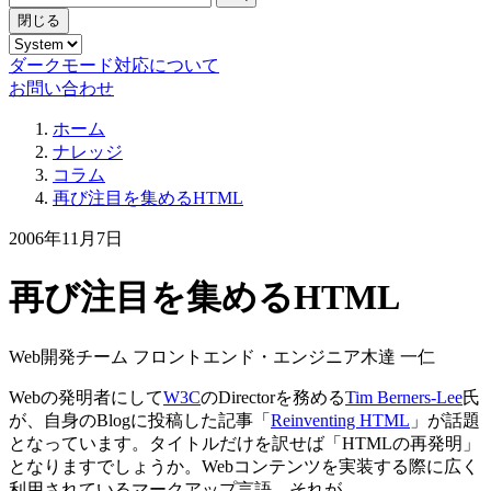
閉じる
ダークモード対応について
お問い合わせ
ホーム
ナレッジ
コラム
再び注目を集めるHTML
2006年11月7日
再び注目を集めるHTML
Web開発チーム フロントエンド・エンジニア
木達 一仁
Webの発明者にして
W3C
のDirectorを務める
Tim Berners-Lee
氏
が、自身のBlogに投稿した記事「
Reinventing HTML
」が話題
となっています。タイトルだけを訳せば「HTMLの再発明」
となりますでしょうか。Webコンテンツを実装する際に広く
利用されているマークアップ言語、それが