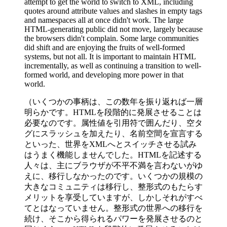
attempt to get the world to switch to XML, including
quotes around attribute values and slashes in empty tags
and namespaces all at once didn't work. The large
HTML-generating public did not move, largely because
the browsers didn't complain. Some large communities
did shift and are enjoying the fruits of well-formed
systems, but not all. It is important to maintain HTML
incrementally, as well as continuing a transition to well-
formed world, and developing more power in that
world.
（いくつかの事柄は、この数年を振り返れば一層
明らかです。HTMLを段階的に発展させることは
必要なのです。属性値を引用符で囲んだり、空タ
グにスラッシュを加えたり、名前空間を宣言する
といった、世界をXMLへとスイッチさせる試み
はうまく機能しませんでした。HTMLを記述する
人々は、主にブラウザが不平不満を言わないがゆ
えに、移行しなかったのです。いくつかの規模の
大きなコミュニティは移行し、整形式のもたらす
メリットを享受していますが、しかしそれがすべ
てとはなっていません。整形式の世界への移行を
続け、そこから得られるパワーを発展させるのと