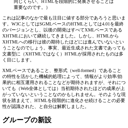
同じくらい、HTMLを段階的に発展させることは
重要なのです。）
これは記事のなかで最も注目に値する部分であろうと思いま
す。W3CとしてはSGMLベースのHTMLとしては4.01を最終
のバージョンとし、以後の開発はすべてXMLベースである
XHTMLにおいて継続してきました。しかし、HTMLから
XHTMLへの移行は彼の期待したほどには進んでいないとい
うことなのでしょう。事実、最近生成された文書であっても
文書型に（XHTMLではなく）HTMLが採用されたものは多
く目にします。
XMLベースであること、整形式（well-formed）であること
の特性を活かした機械的処理によって、情報がより効率/効
果的に相互運用されることなどが期待されますが、それにつ
いても（Web全体としては）当初期待されたほどの成果が上
がっていないということなのかもしれません。そのような現
状を踏まえて、HTMLを段階的に進化させ続けることの必要
性が認識された、と自分は解釈しました。
グループの新設