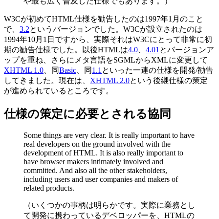
や最も広く普及した仕様でもあります。）
W3Cが初めてHTML仕様を勧告したのは1997年1月のこと
で、
3.2
というバージョンでした。W3Cが設立されたのは
1994年10月1日ですから、実際それはW3Cにとって非常に初
期の勧告仕様でした。以後HTMLは
4.0
、
4.01
とバージョンア
ップを重ね、さらにメタ言語をSGMLからXMLに変更して
XHTML 1.0
、同
Basic
、同
1.1
といった一連の仕様を開発/勧告
してきました。現在は、
XHTML 2.0
という後継仕様の策定
が進められているところです。
仕様の策定に必要とされる協同
Some things are very clear. It is really important to have
real developers on the ground involved with the
development of HTML. It is also really important to
have browser makers intimately involved and
committed. And also all the other stakeholders,
including users and user companies and makers of
related products.
（いくつかの事柄は明らかです。実際に業務とし
て開発に携わっているデベロッパーを、HTMLの