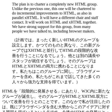
The plan is to charter a completely new HTML group.
Unlike the previous one, this one will be chartered to
do incremental improvements to HTML, as also in
parallel xHTML. It will have a different chair and staff
contact. It will work on HTML and xHTML together.
We have strong support for this group, from many
people we have talked to, including browser makers.
（計画では、まったく新しいHTMLのグループを
設立します。かつてのものと異なり、この新グル
ープではXHTMLと並行してHTMLの段階的な改
善を行うことになるでしょう。他とは別の議長や
スタッフが就任するでしょう。そのグループは
HTMLとXHTMLの両方に携わることになりま
す。私たちはこのグループに関し、ブラウザメー
カーを含め、私たちがこれまで話してきた多くの
人々から強力な支持を得ています。）
HTMLを「段階的に発展させる」にあたり、W3C内に新たな
グループが誕生し、そのグループがHTMLとXHTML双方に
ついて改善を行うとのことです。このなかで私が注目したの
は、既にブラウザベンダを含む大勢からこのアイデアに対す