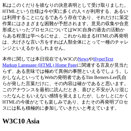
私はこのくだりを彼なりの決意表明として受け取りました。
HTMLという仕様は今や実に多くの人々が利用する、あるい
は利用することになるであろう存在であり、それだけに策定
作業にはさまざまな困難が予想されます。意見の収集や合意
形成といったプロセスについてはW3C自身の過去の活動か
らある程度は学べるにせよ、これから始まるHTMLの再発明
は、大げさな言い方をすれば人類全体にとって一種のチャレ
ンジといえるかもしれません。
本件に関しては本日現在でもW3Cの
News
や
HyperText
Markup Language (HTML) Home Page
に関連する言及が見当た
らず、ある意味では極めて異例の事態といえるでしょう。し
かしなんといってもWebの発明者であるTim Berners-Lee氏自
らが発した言葉だけに、その内容は確かであると思います。
このアナウンスを最初に読んだとき、喜びと不安が入り混じ
ったなんともいえない感情を覚えましたが、しかしとにかく
HTMLの今後がとても楽しみであり、またその再発明プロセ
スには私も積極的に参加していきたいと考えています。
W3C10 Asia