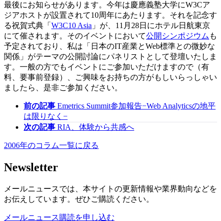
最後にお知らせがあります。今年は慶應義塾大学にW3Cア
ジアホストが設置されて10周年にあたります。それを記念す
る祝賀式典「
W3C10 Asia
」が、11月28日にホテル日航東京
にて催されます。そのイベントにおいて
公開シンポジウム
も
予定されており、私は「日本のIT産業とWeb標準との微妙な
関係」がテーマの公開討論にパネリストとして登壇いたしま
す。一般の方でもイベントにご参加いただけますので（有
料、要事前登録）、ご興味をお持ちの方がもしいらっしゃい
ましたら、是非ご参加ください。
前の記事
Emetrics Summit参加報告−Web Analyticsの地平
は限りなく−
次の記事
RIA、体験から共感へ
2006年のコラム一覧に戻る
Newsletter
メールニュースでは、本サイトの更新情報や業界動向などを
お伝えしています。ぜひご購読ください。
メールニュース購読を申し込む