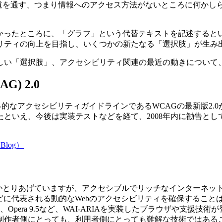
に道を通す、つまり情報へのアクセス方法がないところに何かし
なかったところに、「グラフ」という代替テキストを記述する
リティの向上を目指し、いくつかの新たなる「選択肢」が生み
しい「選択肢」、アクセシビリティ関連の最近の動きについて
CAG) 2.0
なアクセシビリティガイドラインであるWCAGの最新版2.0がいよいよC
といえ、今後は実装テストなどを経て、2008年内に勧告と
ィBlog）
も何度かとりあげていますが、アクセシブルでリッチなインターネ
などに代表される動的なWebのアクセシビリティを確保するこ
et Explorer 8、Opera 9.5など、WAI-ARIAを実装した
制作者側にとっても、利用者側にとっても難解な技術ではある