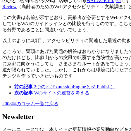
のひとつが昨年から公式に活動している
WAI-AGE Project
です
Review
（高齢者のためのWebアクセシビリティ：文献調査）
この文書は名前が示すとおり、高齢者が必要とするWebアク
しているWAIのガイドラインとの比較を行うものです。こ
る分野であることは間違いないでしょう。
以上のように4項目、アクセシビリティに関連した最近の動
ところで、冒頭にあげた問題の解答はおわかりになりました
のだけれども、比叡山からの突風で転覆する危険性が高かっ
に京都に向かうにしても、さまざまなルートがあるでしょう
道が限られていました。しかし、これからは環境に応じたア
テンツを作っていきたいものです。
前の記事
2つのe（ExpressionEngineとeZ Publish）
次の記事
Webサイトの運営を考える
2008年のコラム一覧に戻る
Newsletter
メールニュースでは、本サイトの更新情報や業界動向などを