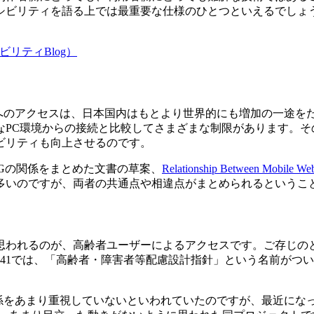
ビリティを語る上では最重要な仕様のひとつといえるでしょう。
ビリティBlog）
へのアクセスは、日本国内はもとより世界的にも増加の一途をた
PC環境からの接続と比較してさまざまな制限があります。そ
ビリティも向上させるのです。
AGの関係をまとめた文書の草案、
Relationship Between Mobile Web 
多いのですが、両者の共通点や相違点がまとめられるというこ
思われるのが、高齢者ユーザーによるアクセスです。ご存じの
 8341では、「高齢者・障害者等配慮設計指針」という名前が
係をあまり重視していないといわれていたのですが、最近にな