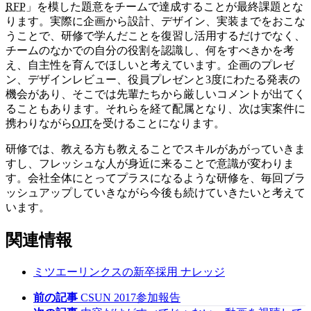
RFP
」を模した題意をチームで達成することが最終課題とな
ります。実際に企画から設計、デザイン、実装までをおこな
うことで、研修で学んだことを復習し活用するだけでなく、
チームのなかでの自分の役割を認識し、何をすべきかを考
え、自主性を育んでほしいと考えています。企画のプレゼ
ン、デザインレビュー、役員プレゼンと3度にわたる発表の
機会があり、そこでは先輩たちから厳しいコメントが出てく
ることもあります。それらを経て配属となり、次は実案件に
携わりながら
OJT
を受けることになります。
研修では、教える方も教えることでスキルがあがっていきま
すし、フレッシュな人が身近に来ることで意識が変わりま
す。会社全体にとってプラスになるような研修を、毎回ブラ
ッシュアップしていきながら今後も続けていきたいと考えて
います。
関連情報
ミツエーリンクスの新卒採用
ナレッジ
前の記事
CSUN 2017参加報告