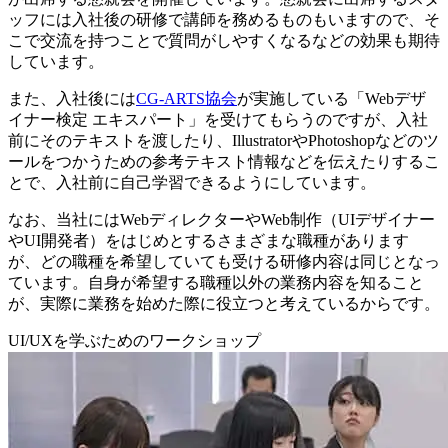
ッフには入社後の研修で講師を務めるものもいますので、そ
こで交流を持つことで質問がしやすくなるなどの効果も期待
しています。
また、入社後には
CG-ARTS協会
が実施している「Webデザ
イナー検定 エキスパート」を受けてもらうのですが、入社
前にそのテキストを渡したり、IllustratorやPhotoshopなどのツ
ールをつかうための参考テキスト情報などを伝えたりするこ
とで、入社前に自己学習できるようにしています。
なお、当社にはWebディレクターやWeb制作（UIデザイナー
やUI開発者）をはじめとするさまざまな職種があります
が、どの職種を希望していても受ける研修内容は同じとなっ
ています。自身が希望する職種以外の業務内容を知ること
が、実際に業務を始めた際に役立つと考えているからです。
UI/UXを学ぶためのワークショップ