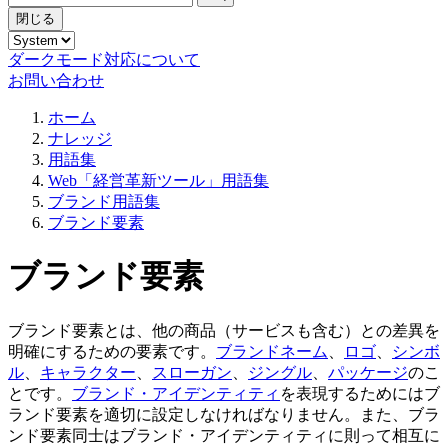
閉じる
ダークモード対応について
お問い合わせ
ホーム
ナレッジ
用語集
Web「経営革新ツール」用語集
ブランド用語集
ブランド要素
ブランド要素
ブランド要素とは、他の商品（サービスも含む）との差異を
明確にするための要素です。
ブランドネーム
、
ロゴ
、
シンボ
ル
、
キャラクター
、
スローガン
、
ジングル
、
パッケージ
のこ
とです。
ブランド・アイデンティティ
を表現するためにはブ
ランド要素を適切に設定しなければなりません。また、ブラ
ンド要素同士はブランド・アイデンティティに則って相互に