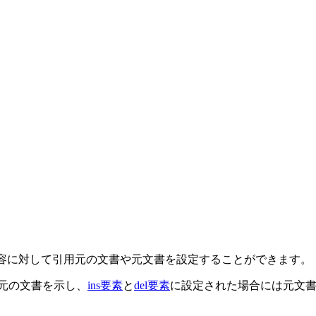
の内容に対して引用元の文書や元文書を設定することができます。
元の文書を示し、
ins要素
と
del要素
に設定された場合には元文