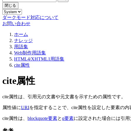
閉じる
ダークモード対応について
お問い合わせ
ホーム
ナレッジ
用語集
Web制作用語集
HTML4/XHTML1用語集
cite属性
cite属性
cite属性は、引用元の文書や元文書を示すための属性です。
属性値に
URI
を指定することで、cite属性を設定した要素
cite属性は、
blockquote要素
と
q要素
に設定された場合には引用
参考