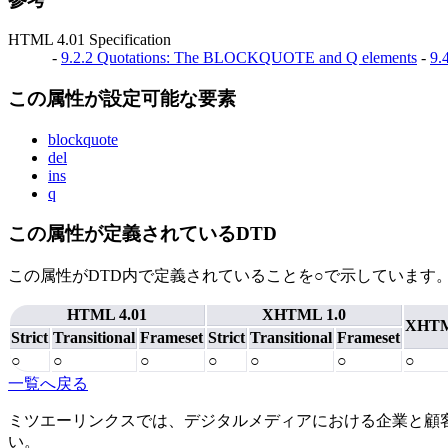
HTML 4.01 Specification
-
9.2.2 Quotations: The BLOCKQUOTE and Q elements
-
9.
この属性が設定可能な要素
blockquote
del
ins
q
この属性が定義されているDTD
この属性がDTD内で定義されていることを○で示しています
HTML 4.01
XHTML 1.0
XHTM
Strict
Transitional
Frameset
Strict
Transitional
Frameset
○
○
○
○
○
○
○
一覧へ戻る
ミツエーリンクスでは、デジタルメディアにおける企業と顧
い。