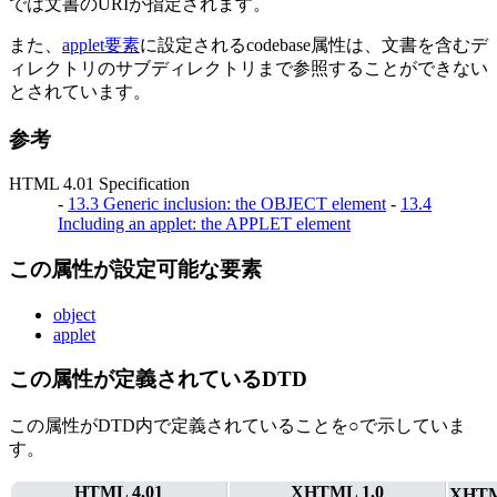
では文書のURIが指定されます。
また、
applet要素
に設定されるcodebase属性は、文書を含むデ
ィレクトリのサブディレクトリまで参照することができない
とされています。
参考
HTML 4.01 Specification
-
13.3 Generic inclusion: the OBJECT element
-
13.4
Including an applet: the APPLET element
この属性が設定可能な要素
object
applet
この属性が定義されているDTD
この属性がDTD内で定義されていることを○で示していま
す。
HTML 4.01
XHTML 1.0
XHT