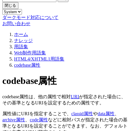
閉じる
ダークモード対応について
お問い合わせ
ホーム
ナレッジ
用語集
Web制作用語集
HTML4/XHTML1用語集
codebase属性
codebase属性
codebase属性は、他の属性で相対
URI
が指定された場合に、
その基準となるURIを設定するための属性です。
属性値にURIを指定することで、
classid属性
や
data属性
、
archive属性
、
code属性
などに相対パスが指定された場合の基
準となるURIを設定することができます。なお、デフォルト