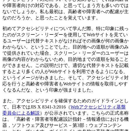
や障害者向けの対応である、と思ってしまう方も多いのでは
ないでしょうか。私も最初は、高齢者や障害者への配慮が主
なのだろうか、と思ったことを覚えています。
初めてアクセシビリティについて学んだ際、特に印象に残っ
たのがスクリーン・リーダーを使用してWebサイトを見てい
るユーザーは代替テキストがなければその画像が何の画像か
わからない、ということでした。目的地への道順が画像のみ
で提供されていた場合、スクリーン・リーダーのユーザーは
画像の内容がわからないため、目的地までの道順を知ること
ができません。この説明だけで、適切な代替テキストを記載
するとより多くの人がWebサイトを利用できるようになる、
というイメージがわきました。そして、アクセシビリティ対
応を行うと高齢者や障害者もWebサイトの情報を取得しやす
くなるんだな、という印象が強まりました。
また、アクセシビリティを確保するためのガイドラインとし
て、日本ではJIS X 8341-3:2016（
Webアクセシビリティ基盤
委員会による解説
）が公示されています。こちらの正式名称
は、「高齢者・障害者等配慮設計指針－情報通信における機
器，ソフトウェア及びサービス－第3部：ウェブコンテン