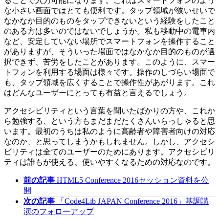
ることで入力可能になります。これはスマートフォンのよう
な小さい画面ではとても便利です。タップ領域が狭いせいで
なかなか目的のものをタップできないという経験をしたこと
のある方は多いのではないでしょうか。私も移動中の電車内
など、安定していない場所でスマートフォンを操作すること
がありますが、そういった場面ではなかなか目的のものが選
択できず、苦労をしたことがあります。このように、スマー
トフォンを利用する場面は様々です。操作のしづらい場面で
も、タップ領域を広くすることで操作性があがります。これ
はどんなユーザーにとっても有益と言えるでしょう。
アクセシビリティという言葉を聞いたばかりの方や、これか
ら勉強する、という方もまだまだたくさんいらっしゃると思
います。最初のうちは私のように高齢者や障害者向けの対応
なのか、と思ってしまうかもしれません。しかし、アクセシ
ビリティは全てのユーザーのためにあります。アクセシビリ
ティは誰もが使える、使いやすくなるための対応なのです。
前の記事
HTML5 Conference 2016セッション資料を公
開
次の記事
「Code4Lib JAPAN Conference 2016」基調講
演のフォローアップ