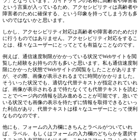
ツ」となっています。ガイドラインの名称に高齢者や障害者
という言葉が入っているため、アクセシビリティは高齢者や
障害者のために確保する、という印象を持ってしまう方も多
いのではないかと思います。
しかし、アクセシビリティ対応は高齢者や障害者のためだけ
に行うものではありません。アクセシビリティ対応をするこ
とは、様々なユーザーにとってとても有益なことなのです。
例えば、通信速度制限がかかっている状況でWebサイトを閲
覧した経験をお持ちの方も多いと思います。私も通信速度制
限にかかった状態でWebサイトの閲覧をしたことがあります
が、その際、画像が表示されるまでに時間がかかりました。
そういった状況でも、適切な代替テキストが指定されていれ
ば、画像が表示されるまで待たなくても代替テキストを読む
ことでページ内の情報を読み進めることが可能です。急いで
いる状況でも画像の表示を待たずに情報を取得できるといっ
た利点があり、代替テキストは様々なユーザーにとって便利
なものなのです。
他にも、フォームの入力欄にきちんとラベルがついていれ
ば、ラベル、もしくはフォームの入力欄のどちらかを選択す