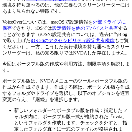
環境を持ち運べるのは、他の主要なスクリーンリーダーには
あまり見られない特徴です。
VoiceOverについては、macOSで設定情報を
外部ドライブに
保存
できたり、iOSでは
設定情報を他のデバイスと共有
する
ことができます（iOSの設定共有については、過去に当Blog
で取り上げた
iOS 26のアクセシビリティ設定共有機能
もご覧
ください）。一方、こうした実行環境を持ち運べるスクリー
ンリーダーは、私の知る限りではNVDAしか存在しません。
今回はポータブル版の作成や利用方法、制限事項を解説しま
す。
ポータブル版は、NVDAメニューのツール>ポータブル版の
作成から作成できます。作成する際は、ポータブル版を作成
するフォルダやドライブを選択し、以下のオプションを適宜
変更のうえ、「継続」を選択します。
新しいフォルダーでポータブル版を作成：指定したフ
ォルダ内に、ポータブル版一式が格納された「nvda」
というフォルダを作成します。チェックを外すと、指
定したフォルダ直下に一式のファイルが格納されま