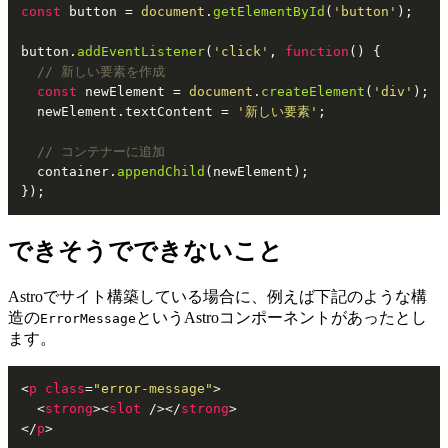
const
 button = 
document
.
getElementById
(
'button'
);

button.
addEventListener
(
'click'
, 
function
(
) {

// 新しい要素を作成
const
 newElement = 
document
.
createElement
(
'div'
);

  newElement.
textContent
 = 
'新しい要素'
;

// コンテナーに追加
  container.
appendChild
(newElement);

});
できそうでできないこと
Astroでサイト構築している場合に、例えば下記のような構
造の
というAstroコンポーネントがあったとし
ErrorMessage
ます。
<
p
class
=
"error-message"
>
<
strong
>
<
slot
 />
</
strong
>
</
p
>