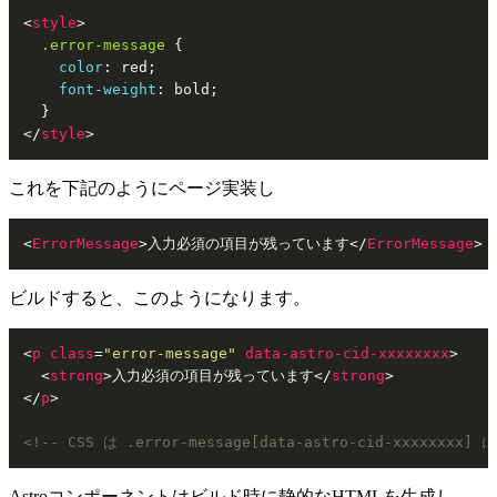
<
style
>
.error-message
 {

color
: red;

font-weight
: bold;

</
style
>
これを下記のようにページ実装し
<
ErrorMessage
>
入力必須の項目が残っています
</
ErrorMessage
>
ビルドすると、このようになります。
<
p
class
=
"error-message"
data-astro-cid-xxxxxxxx
>
<
strong
>
入力必須の項目が残っています
</
strong
>
</
p
>
<!-- CSS は .error-message[data-astro-cid-xxxxxxxx
Astroコンポーネントはビルド時に静的なHTMLを生成し、