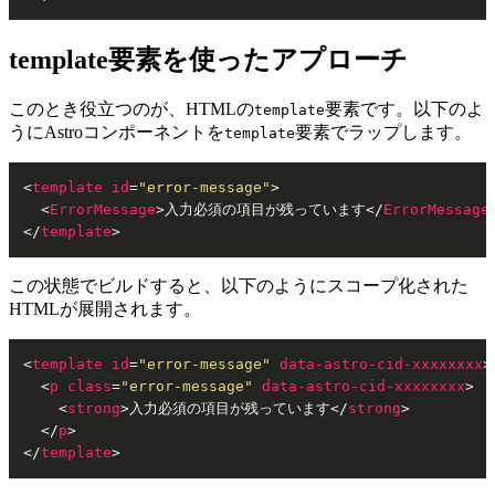
template要素を使ったアプローチ
このとき役立つのが、HTMLの
要素です。以下のよ
template
うにAstroコンポーネントを
要素でラップします。
template
<
template
id
=
"error-message"
>
<
ErrorMessage
>
入力必須の項目が残っています
</
ErrorMessage
</
template
>
この状態でビルドすると、以下のようにスコープ化された
HTMLが展開されます。
<
template
id
=
"error-message"
data-astro-cid-xxxxxxxx
>
<
p
class
=
"error-message"
data-astro-cid-xxxxxxxx
>
<
strong
>
入力必須の項目が残っています
</
strong
>
</
p
>
</
template
>