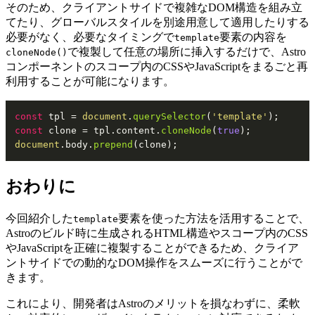
そのため、クライアントサイドで複雑なDOM構造を組み立
てたり、グローバルスタイルを別途用意して適用したりする
必要がなく、必要なタイミングで
要素の内容を
template
で複製して任意の場所に挿入するだけで、Astro
cloneNode()
コンポーネントのスコープ内のCSSやJavaScriptをまるごと再
利用することが可能になります。
const
 tpl = 
document
.
querySelector
(
'template'
const
 clone = tpl.
content
.
cloneNode
(
true
document
.
body
.
prepend
(clone);
おわりに
今回紹介した
要素を使った方法を活用することで、
template
Astroのビルド時に生成されるHTML構造やスコープ内のCSS
やJavaScriptを正確に複製することができるため、クライア
ントサイドでの動的なDOM操作をスムーズに行うことがで
きます。
これにより、開発者はAstroのメリットを損なわずに、柔軟