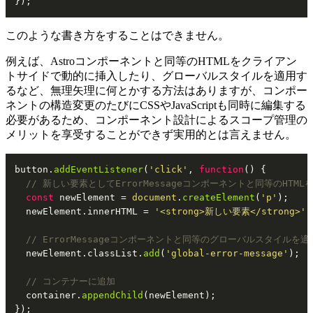
});
このような書き方をすることはできません。
例えば、Astroコンポーネントと同等のHTMLをクライアン
トサイドで動的に挿入したり、グローバルスタイルを適用す
るなど、無理矢理に何とかする方法はありますが、コンポー
ネントの構造変更のたびにCSSやJavaScriptも同時に編集する
必要があるため、コンポーネント設計によるスコープ管理の
メリットを享受することができず実用的とは言えません。
button.
addEventListener
(
'click'
, 
function
(
) {

// 新しい要素としてErrorMessageコンポーネントと同等のHTML
const
 newElement = 
document
.
createElement
(
'p'
);

  newElement.
innerHTML
 = 
'<strong>新しい要素</strong>'
;

// ErrorMessageコンポーネントと同等のグローバルスタイルを適
  newElement.
classList
.
add
(
'global-error-message'
);

// コンテナーに追加
  container.
appendChild
(newElement);

});