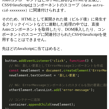
CSSやJavaScriptはコンポーネントのスコープ（
data-astro-
）に関連付けられます。
cid-xxxxxxxx
そのため、HTMLとして展開された後（ビルド後）に発生す
るクリックイベントなどに連動した処理の中では、直接
Astroコンポーネントを取得したり、DOM挿入したり、コン
ポーネントのスコープに関連付けられたCSSやJavaScriptを使
用することはできません。
先ほどのJavaScriptに当てはめると、
button.
addEventListener
(
'click'
, 
function
(
) {

// NG: 新しい要素としてErrorMessageコンポーネントを作成
const
 newElement = 
document
.
createElement
(
'ErrorMes
  newElement.
textContent
 = 
'新しい要素'
;

// NG: ErrorMessageコンポーネントのスタイルを別の要素に適
  otherElement.
classList
.
add
(
'error-message'
);

// コンテナーに追加
  container.
appendChild
(newElement);
