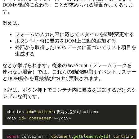
DOMが動的に変わる」ことが求められる場面がよくありま
す。
例えば、
フォームの入力内容に応じてスタイルを即時変更する
ボタン押下時に要素をDOM上に動的追加する
外部から取得したJSONデータに基づいてリスト項目を
生成する
などが挙げられます。従来のJavaScript（フレームワークを
使わない場合）では、これらの動的処理はイベントリスナー
とDOM操作を直接結びつけて実装されます。
下記は、ボタン押下でコンテナ内に要素を追加するだけのシ
ンプルな例です。
<button 
id
=
"button"
>要素を追加</button>

<div 
id
=
"container"
></div>
const
 container = 
document
.
getElementById
(
'container'