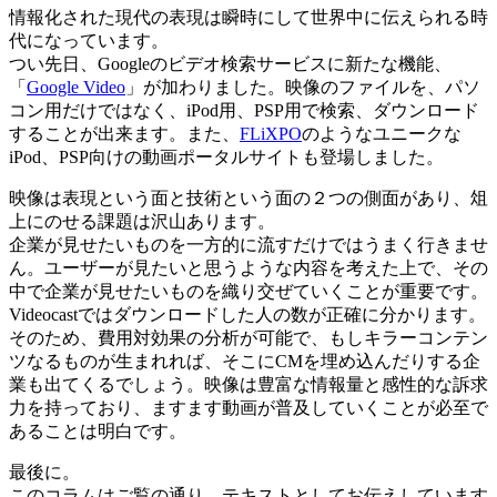
情報化された現代の表現は瞬時にして世界中に伝えられる時
代になっています。
つい先日、Googleのビデオ検索サービスに新たな機能、
「
Google Video
」が加わりました。映像のファイルを、パソ
コン用だけではなく、iPod用、PSP用で検索、ダウンロード
することが出来ます。また、
FLiXPO
のようなユニークな
iPod、PSP向けの動画ポータルサイトも登場しました。
映像は表現という面と技術という面の２つの側面があり、俎
上にのせる課題は沢山あります。
企業が見せたいものを一方的に流すだけではうまく行きませ
ん。ユーザーが見たいと思うような内容を考えた上で、その
中で企業が見せたいものを織り交ぜていくことが重要です。
Videocastではダウンロードした人の数が正確に分かります。
そのため、費用対効果の分析が可能で、もしキラーコンテン
ツなるものが生まれれば、そこにCMを埋め込んだりする企
業も出てくるでしょう。映像は豊富な情報量と感性的な訴求
力を持っており、ますます動画が普及していくことが必至で
あることは明白です。
最後に。
このコラムはご覧の通り、テキストとしてお伝えしています