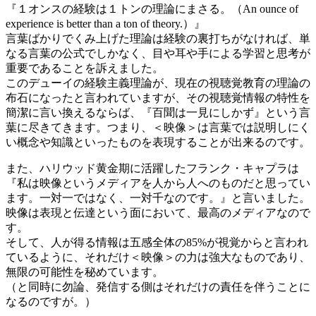
『１オンスの経験は１トンの理論にまさる。（An ounce of
experience is better than a ton of theory.）』
言葉ばかりでくみ上げた理論は経験の裏打ちがなければ、単
なる言葉の公式でしかなく、目や耳や手による学習と思考が
重要であることを訴えました。
このデューイの経験主義理論が、現在の視聴覚教育の理論の
布石になったと言われていますが、その視聴覚情報の特性を
簡潔に言い換えるならば、『百聞は一見にしかず』という言
葉に尽きてきます。つまり、＜映像＞は言葉では説明しにく
い概念や知識といったものを表現することが出来るのです。
また、ハリウッド黄金期に活躍したフランク・キャプラは
『私は映像というメディアを人から人へのものだと思ってい
ます。一対一ではなく、一対千なのです。』と言いました。
映像は表現と伝達という面において、最高のメディアなので
す。
そして、人が得る情報は五感全体の85%が視覚からと言われ
ているように、それだけ＜映像＞の力は強大なものであり、
無限の可能性を秘めています。
（と同時に勿論、発信する側はそれだけの責任を伴うことに
なるのですが。）