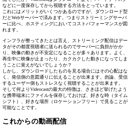
などに一度保存してから視聴する方法をとっています。
これにはメリットがいくつかあるのですが、ダウンロード型
だとWebサーバーで済みます。つまりストリーミングサーバ
ーに比べ、ホスティングにおいてコストパフォーマンスが図
れます。
インフラが整ってきたとは言え、ストリーミング配信はデー
タがその都度視聴者に送られるのでサーバーに負担がかか
り、映像の動きが不安定になることが多々あります。よく、
再生中に映像が止まったり、カクカクした動きになってしま
うことに覚えがないでしょうか？
しかし、ダウンロードしたものを見る場合にはその心配はな
く、発信側の意図通りに伝えることが出来ます。勿論、受信
するユーザー側もストレスなく視聴することが出来ます。
そして何よりVideocastの最大の特徴は、さきほど挙げたよう
な携帯端末にファイルを保存しておけば、好きな時（タイム
シフト）、好きな場所（ロケーションフリー）で見ることが
可能なことです。
これからの動画配信