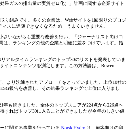
温室効果ガスの排出量の実質ゼロ化）」計画に関する企業サイト
の取り組みです。多くの企業は、Webサイトを1回限りのプロジ
ティスに追随できなくなるため、うまくいきません。
ついて小さいながらも重要な改善を行い、「ジャーナリスト向けコ
業は、ランキングの他の企業と明確に差をつけています。指
年、このリアルタイムランキングのトップ30のリストを発表していま
・サイトコンテンツを測定します。この方法論は、Bowen
て、より洗練されたアプローチをとっていました。上位10社の
年にESG報告を改善し、その結果ランキングで上位に入りまし
2021年も続きました。全体のトップスコアが224点から226点へ
を獲得すればトップ30に入ることができましたが今年のしきい値
ギーに関する事業を行っている
Norsk Hydro
は、顧客向けの印