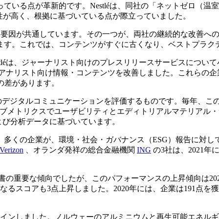
ている点が革新的です。Nestléは、同社の「ネットゼロ（
性が高く、根拠に基づいている点が際立っていました。
かの成功要因が共通しています。その一つが、両社の継続的な改善へ
ます。これでは、コンテンツがすぐに古くなり、ベストプラク
Nestléは、ジャーナリスト向けのプレスリリースサービスに
関アナリスト向け情報・コンテンツを改善しました。これらの企
の差があります。
位200社の企業のデジタルコミュニケーションを評価するものです。毎
と26のサブメトリクスでユーザビリティとエディトリアルマテリアル
および分析データに基づいています。
。多くの企業が、環境・社会・ガバナンス（ESG）報告に対し
Verizon
、オランダ発祥の総合金融機関
ING
の3社は、2021
は昨年の報告書の重要な傾向でしたが、このパフォーマンスの上昇傾向は
なるスコアも3点上昇しました。2020年には、企業は191点
クインしました。ノルウェーのアルミニウムと再生可能エネル