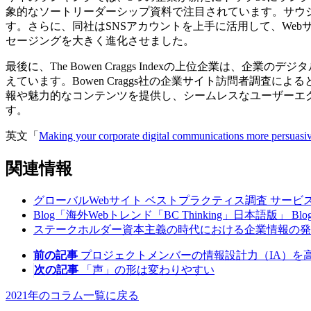
象的なソートリーダーシップ資料で注目されています。サウ
す。さらに、同社はSNSアカウントを上手に活用して、We
セージングを大きく進化させました。
最後に、The Bowen Craggs Indexの上位企業
えています。Bowen Craggs社の企業サイト訪問者調
報や魅力的なコンテンツを提供し、シームレスなユーザーエ
す。
英文「
Making your corporate digital communications more persuasiv
関連情報
グローバルWebサイト ベストプラクティス調査
サービ
Blog「海外Webトレンド「BC Thinking」日本語版」
Blo
ステークホルダー資本主義の時代における企業情報の
前の記事
プロジェクトメンバーの情報設計力（IA）を
次の記事
「声」の形は変わりやすい
2021年のコラム一覧に戻る