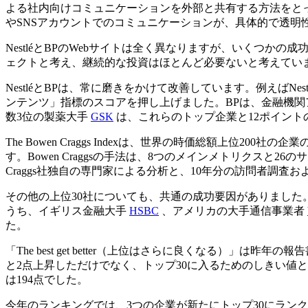
よる社内向けコミュニケーションを外部と共有する方法をとっ
やSNSアカウントでのコミュニケーションが、具体的で透明
NestléとBPのWebサイトは全く異なりますが、いくつ
ェクトと考え、継続的な投資はほとんど必要ないと考えてい
NestléとBPは、常に磨きをかけて改善しています。例えば
ンテンツ」指標のスコアを押し上げました。BPは、金融機
数3位の製薬大手
GSK
は、これらのトップ企業と12ポイント
The Bowen Craggs Indexは、世界の時価総額上
す。Bowen Craggsの手法は、8つのメインメトリクス
Craggs社独自の専門家による分析と、10年分の訪問者調査
その他の上位30社についても、共通の成功要因がありました
うち、イギリス金融大手
HSBC
、アメリカの大手通信事業者
た。
「The best get better（上位はさらに良くなる）」
と2点上昇しただけでなく、トップ30に入るためのしきい値と
は194点でした。
今年のランキングでは、3つの企業が新たにトップ30にラン