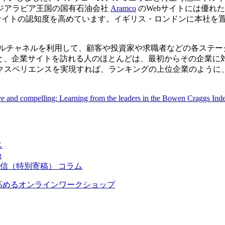
ジアラビア王国の国有石油会社
Aramco
のWebサイトには優れ
bサイトの認知度を高めています。イギリス・ロンドンに本社を
は、企業のデジタルチャネルを利用して、顧客や投資家や求職者などの
査によると、企業サイトを訪れる人のほとんどは、最初からその企
クスペリエンスを実現すれば、ランキングの上位企業のように
e and compelling: Learning from the leaders in the Bowen Craggs Inde
ス
g
発信（特別寄稿）
コラム
高めるオンラインワークショップ