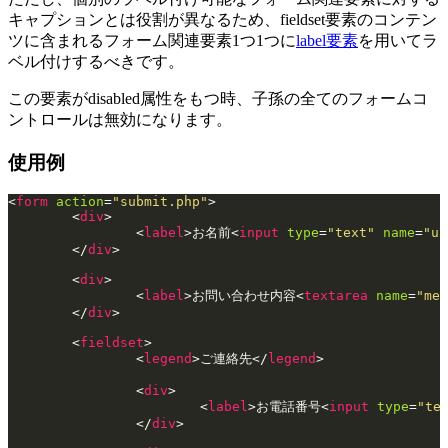
キャプションとは役割が異なるため、fieldset要素のコンテン
ツに含まれるフォーム関連要素1つ1つに
label要素
を用いてラ
ベル付けするべきです。
この要素がdisabled属性をもつ時、子孫の全てのフォームコ
ントロールは無効になります。
使用例
<
form
 action
=
"submit.php"
>
	<
div
>
		<
label
>お名前<
input
 type
=
"text"
 name
=
"us
	</
div
>
	<
div
>
		<
label
>お問い合わせ内容<
textarea
 name
=
"mes
	</
div
>
	<
fieldset
>
		<
legend
>ご連絡先</
legend
>
		<
div
>
			<
label
>お電話番号<
input
 type
=
"te
		</
div
>