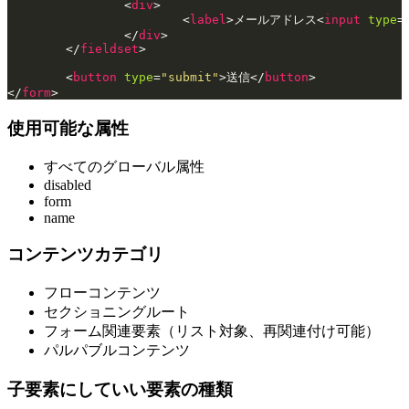
		<
div
>
			<
label
>メールアドレス<
input
 type
=
		</
div
>
	</
fieldset
>
	<
button
 type
=
"submit"
>送信</
button
>
</
form
>
使用可能な属性
すべてのグローバル属性
disabled
form
name
コンテンツカテゴリ
フローコンテンツ
セクショニングルート
フォーム関連要素（リスト対象、再関連付け可能）
パルパブルコンテンツ
子要素にしていい要素の種類