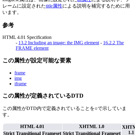
レームに設定された
title属性
による説明を補完するために用
います。
参考
HTML 4.01 Specification
-
13.2 Including an image: the IMG element
-
16.2.2 The
FRAME element
この属性が設定可能な要素
frame
img
iframe
この属性が定義されているDTD
この属性がDTD内で定義されていることを○で示していま
す。
HTML 4.01
XHTML 1.0
XHT
1.1
Strict
Transitional
Frameset
Strict
Transitional
Frameset