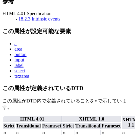
参考
HTML 4.01 Specification
-
18.2.3 Intrinsic events
この属性が設定可能な要素
a
area
button
input
label
select
textarea
この属性が定義されているDTD
この属性がDTD内で定義されていることを○で示していま
す。
HTML 4.01
XHTML 1.0
XHT
1.1
Strict
Transitional
Frameset
Strict
Transitional
Frameset
○
○
○
○
○
○
○