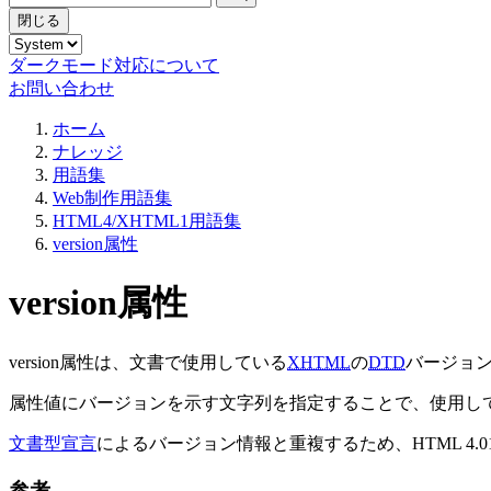
閉じる
ダークモード対応について
お問い合わせ
ホーム
ナレッジ
用語集
Web制作用語集
HTML4/XHTML1用語集
version属性
version属性
version属性は、文書で使用している
XHTML
の
DTD
バージョ
属性値にバージョンを示す文字列を指定することで、使用して
文書型宣言
によるバージョン情報と重複するため、HTML 4.0
参考