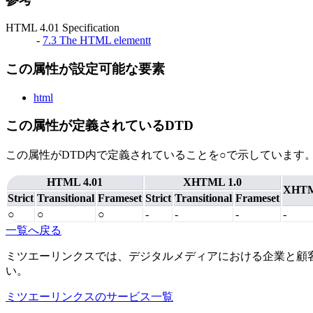
HTML 4.01 Specification
-
7.3 The HTML elementt
この属性が設定可能な要素
html
この属性が定義されているDTD
この属性がDTD内で定義されていることを○で示しています
HTML 4.01
XHTML 1.0
XHTM
Strict
Transitional
Frameset
Strict
Transitional
Frameset
○
○
○
-
-
-
-
一覧へ戻る
ミツエーリンクスでは、デジタルメディアにおける企業と顧
い。
ミツエーリンクスのサービス一覧