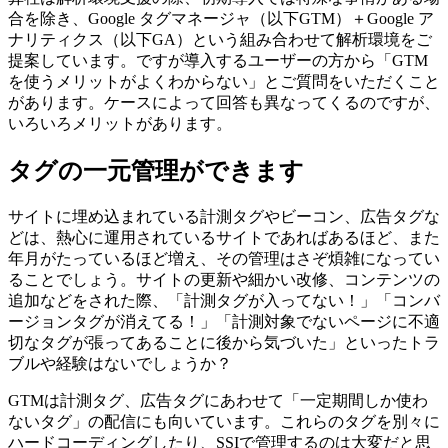
合を除き、Google タグマネージャ（以下GTM）＋Google ア
ナリティクス（以下GA）という組み合わせて解析環境をご
提案しています。ですが導入するユーザーの方から「GTM
を使うメリットがよくわからない」とご質問をいただくこと
があります。ケースによって回答も異なってくるのですが、
いろいろメリットがあります。
タグの一元管理ができます
サイトに埋め込まれている計測タグやビーコン、広告タグな
どは、熱心に運用されているサイトであればあるほど、また
年月がたっているほど増え、その管理はさぞ煩雑になってい
ることでしょう。サイトの更新や細かい改修、コンテンツの
追加などをされた際、「計測タグが入ってない！」「コンバ
ージョンタグが消えてる！」「計測対象でないページに不適
切なタグが張ってあることに後から気づいた」といったトラ
ブルや経験はないでしょうか？
GTMは計測タグ、広告タグにあわせて「一定期間しか使わ
ないタグ」の配信にも向いています。これらのタグを別々に
ハードコーディングしたり、SSIで管理するのは大変だと思