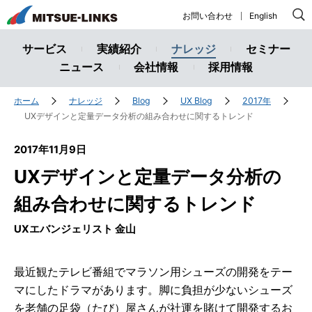
株
お問い合わせ
English
式
会
サービス
実績紹介
ナレッジ
セミナー
社
ニュース
会社情報
採用情報
ミ
ツ
ホーム
ナレッジ
Blog
UX Blog
2017年
エ
UXデザインと定量データ分析の組み合わせに関するトレンド
ー
2017年11月9日
リ
ン
UXデザインと定量データ分析の
ク
組み合わせに関するトレンド
ス
UXエバンジェリスト 金山
最近観たテレビ番組でマラソン用シューズの開発をテー
マにしたドラマがあります。脚に負担が少ないシューズ
を老舗の足袋（たび）屋さんが社運を賭けて開発するお