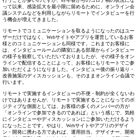
行うことが多いのですが、昨年春からのコロナ禍の状況にな
って以来、感染拡大を最小限に留めるために、オンライン会
議システムなどを利用しながらリモートでインタビューを行
う機会が増えてきました。
リモートでコミュニケーションを取るようになったのはユー
ザーだけではなく、Webサイトやアプリを運営しているお客
様とのコミュニケーションも同様です。これまでお客様に
は、インタビュールームの隣室にある部屋からインタビュー
の様子を観察していただいておりましたが、その様子をオン
ラインで配信することによって、お客様にもリモートでご参
加いただくようになりました。インタビュー後の振り返り・
改善施策のディスカッションも、そのままオンライン会議で
行います。
リモートで実施するインタビューの不便・制約が全くないわ
けではありませんが、リモートで実施することになってのポ
ジティブな側面としては、お客様の多くのメンバーの方が
「オンラインで参加できるのであれば」という感じで、気軽
にインタビューやディスカッションにご参加いただけるよう
になったことです。やはり、Webサイトやアプリのデザイ
ン・開発に携わる方であれば、運用担当、デザイナー、開発