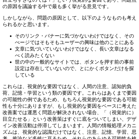
の原因を議論する中で最も多く挙がる意見です。
しかしながら、問題の原因として、以下のようなものも考え
られるかと思います。
そのリンク・バナーに気づかないわけではなく、その
ぺージではそもそもユーザーの興味は他のことにある
文章に気づいていないわけではなく、長い文章はなる
べく読みたくない
世の中の一般的なサイトでは、ボタンを押す前の事前
設定は存在していないので、とにかくボタンだけを探
している
これらは、視覚的な要因ではなく、人間の注意、認知的負
荷、記憶・学習という類の要因です。これらはあくまで要因
の可能性の例であるため、もちろん視覚的な要因である可能
性も十分にありますが、もし視覚的な要因をベースに考えた
改善案では運悪く問題が解決されない場合、「（視覚的に）
目立たせる」という改善策はすぐに底をついてしまい、デザ
イン改善活動は停滞してしまいます。人間の情報処理メカニ
ズムは、視覚的な認識だけではなく、注意、記憶、学習、思
考、推論など多岐に亘るため、それらのあらゆる可能性を検