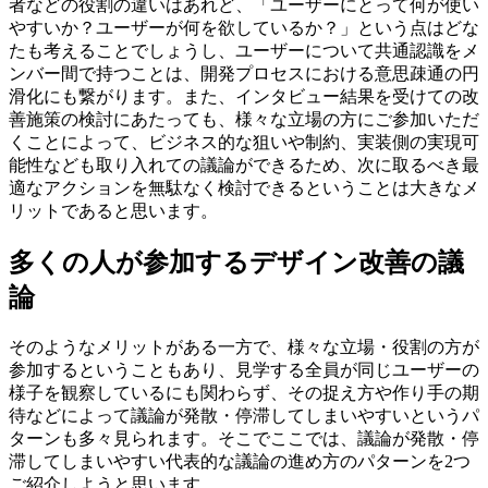
者などの役割の違いはあれど、「ユーザーにとって何が使い
やすいか？ユーザーが何を欲しているか？」という点はどな
たも考えることでしょうし、ユーザーについて共通認識をメ
ンバー間で持つことは、開発プロセスにおける意思疎通の円
滑化にも繋がります。また、インタビュー結果を受けての改
善施策の検討にあたっても、様々な立場の方にご参加いただ
くことによって、ビジネス的な狙いや制約、実装側の実現可
能性なども取り入れての議論ができるため、次に取るべき最
適なアクションを無駄なく検討できるということは大きなメ
リットであると思います。
多くの人が参加するデザイン改善の議
論
そのようなメリットがある一方で、様々な立場・役割の方が
参加するということもあり、見学する全員が同じユーザーの
様子を観察しているにも関わらず、その捉え方や作り手の期
待などによって議論が発散・停滞してしまいやすいというパ
ターンも多々見られます。そこでここでは、議論が発散・停
滞してしまいやすい代表的な議論の進め方のパターンを2つ
ご紹介しようと思います。