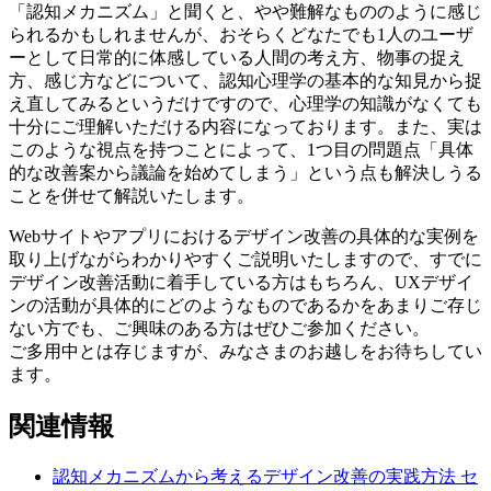
「認知メカニズム」と聞くと、やや難解なもののように感じ
られるかもしれませんが、おそらくどなたでも1人のユーザ
ーとして日常的に体感している人間の考え方、物事の捉え
方、感じ方などについて、認知心理学の基本的な知見から捉
え直してみるというだけですので、心理学の知識がなくても
十分にご理解いただける内容になっております。また、実は
このような視点を持つことによって、1つ目の問題点「具体
的な改善案から議論を始めてしまう」という点も解決しうる
ことを併せて解説いたします。
Webサイトやアプリにおけるデザイン改善の具体的な実例を
取り上げながらわかりやすくご説明いたしますので、すでに
デザイン改善活動に着手している方はもちろん、UXデザイ
ンの活動が具体的にどのようなものであるかをあまりご存じ
ない方でも、ご興味のある方はぜひご参加ください。
ご多用中とは存じますが、みなさまのお越しをお待ちしてい
ます。
関連情報
認知メカニズムから考えるデザイン改善の実践方法
セ