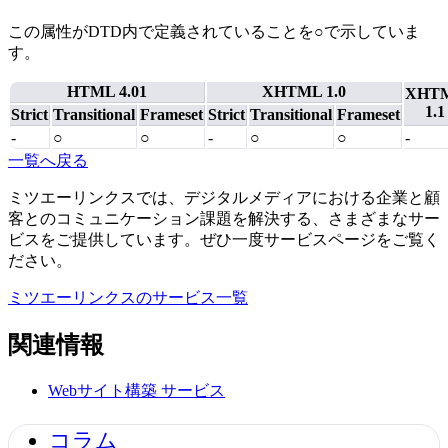
この属性がDTD内で定義されていることを○で示していま
す。
HTML 4.01
XHTML 1.0
XHT
1.1
Strict
Transitional
Frameset
Strict
Transitional
Frameset
-
○
○
-
○
○
-
一覧へ戻る
ミツエーリンクスでは、デジタルメディアにおける企業と顧
客とのコミュニケーション課題を解決する、さまざまなサー
ビスをご提供しています。ぜひ一度サービスページをご覧く
ださい。
ミツエーリンクスのサービス一覧
関連情報
Webサイト構築
サービス
コラム