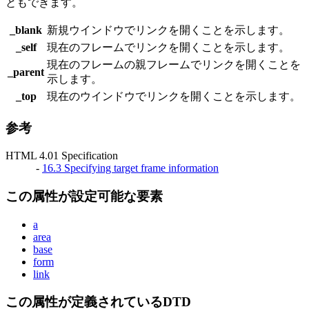
ともできます。
_blank
新規ウインドウでリンクを開くことを示します。
_self
現在のフレームでリンクを開くことを示します。
現在のフレームの親フレームでリンクを開くことを
_parent
示します。
_top
現在のウインドウでリンクを開くことを示します。
参考
HTML 4.01 Specification
-
16.3 Specifying target frame information
この属性が設定可能な要素
a
area
base
form
link
この属性が定義されているDTD