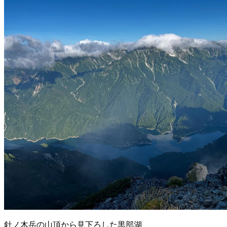
針ノ木岳の山頂から見下ろした黒部湖