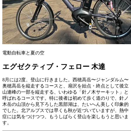
電動自転車と夏の空
エグゼクティブ・フェロー 木達
8月には2度、登山に行きました。西穂高岳〜ジャンダルム〜
奥穂高岳を縦走するコースと、扇沢を始点・終点として後立
山連峰の一部を縦走する、いわゆる「針ノ木サーキット」と
呼ばれるコースです。特に後者は初めて歩く道のりで、針ノ
木岳の山頂から見下ろした黒部湖は、たいへん美しく印象的
でした。北アルプスでは早くも秋が近づいていますが、熱中
症には気をつけつつ、もうしばらく登山を楽しもうと思いま
す。