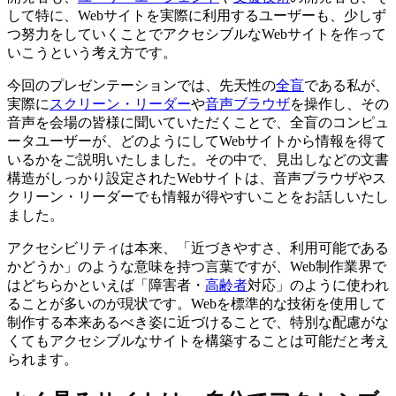
して特に、Webサイトを実際に利用するユーザーも、少しず
つ努力をしていくことでアクセシブルなWebサイトを作って
いこうという考え方です。
今回のプレゼンテーションでは、先天性の
全盲
である私が、
実際に
スクリーン・リーダー
や
音声ブラウザ
を操作し、その
音声を会場の皆様に聞いていただくことで、全盲のコンピュ
ータユーザーが、どのようにしてWebサイトから情報を得て
いるかをご説明いたしました。その中で、見出しなどの文書
構造がしっかり設定されたWebサイトは、音声ブラウザやス
クリーン・リーダーでも情報が得やすいことをお話しいたし
ました。
アクセシビリティは本来、「近づきやすさ、利用可能である
かどうか」のような意味を持つ言葉ですが、Web制作業界で
はどちらかといえば「障害者・
高齢者
対応」のように使われ
ることが多いのが現状です。Webを標準的な技術を使用して
制作する本来あるべき姿に近づけることで、特別な配慮がな
くてもアクセシブルなサイトを構築することは可能だと考え
られます。