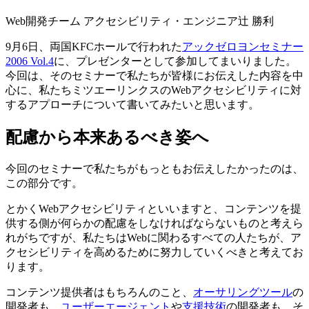
Web開発チーム アクセシビリティ・エンジニア
辻 勝利
9月6日、両国KFCホールで行われた
アックゼロヨンセミナー
2006 Vol.4
に、プレゼンターとして参加してまいりました。
今回は、そのセミナーで私たちが皆様にお伝えした内容を中
心に、私たちミツエーリンクスのWebアクセシビリティに対
するアプローチについて書いてみたいと思います。
配慮から本来あるべき姿へ
今回のセミナーで私たちがもっともお伝えしたかったのは、
この部分です。
とかくWebアクセシビリティといいますと、コンテンツを提
供する側が何らかの配慮をしなければならないものと考えら
れがちですが、私たちはWebに関わるすべての人たちが、ア
クセシビリティを高めるために努力していくべきと考えてお
ります。
コンテンツ提供者はもちろんのこと、
オーサリングツール
の
開発者も、
ユーザーエージェント
や
支援技術
の開発者も、そ