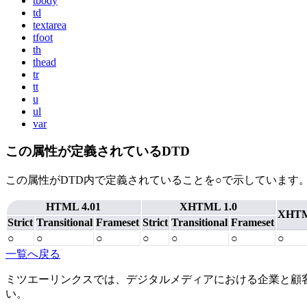
tbody
td
textarea
tfoot
th
thead
tr
tt
u
ul
var
この属性が定義されているDTD
この属性がDTD内で定義されていることを○で示しています
HTML 4.01
XHTML 1.0
XHTM
Strict
Transitional
Frameset
Strict
Transitional
Frameset
○
○
○
○
○
○
○
一覧へ戻る
ミツエーリンクスでは、デジタルメディアにおける企業と顧
い。