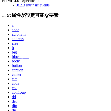
HTML 4.01 Specification
-
18.2.3 Intrinsic events
この属性が設定可能な要素
a
abbr
acronym
address
area
b
big
blockquote
body
button
caption
center
cite
code
col
colgroup
dd
del
dfn
dir