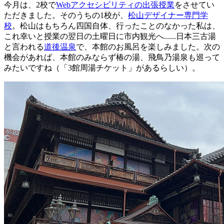
今月は、2校で
Webアクセシビリティの出張授業
をさせてい
ただきました。そのうちの1校が、
松山デザイナー専門学
校
。松山はもちろん四国自体、行ったことのなかった私は、
これ幸いと授業の翌日の土曜日に市内観光へ......日本三古湯
と言われる
道後温泉
で、本館のお風呂を楽しみました。次の
機会があれば、本館のみならず椿の湯、飛鳥乃湯泉も巡って
みたいですね（「3館周湯チケット」があるらしい）。