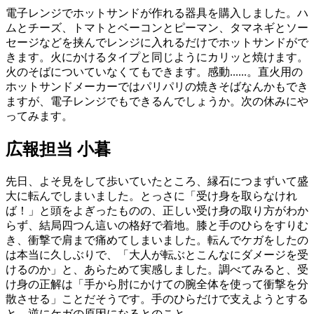
電子レンジでホットサンドが作れる器具を購入しました。ハ
ムとチーズ、トマトとベーコンとピーマン、タマネギとソー
セージなどを挟んでレンジに入れるだけでホットサンドがで
きます。火にかけるタイプと同じようにカリッと焼けます。
火のそばについていなくてもできます。感動......。直火用の
ホットサンドメーカーではパリパリの焼きそばなんかもでき
ますが、電子レンジでもできるんでしょうか。次の休みにや
ってみます。
広報担当 小暮
先日、よそ見をして歩いていたところ、縁石につまずいて盛
大に転んでしまいました。とっさに「受け身を取らなけれ
ば！」と頭をよぎったものの、正しい受け身の取り方がわか
らず、結局四つん這いの格好で着地。膝と手のひらをすりむ
き、衝撃で肩まで痛めてしまいました。転んでケガをしたの
は本当に久しぶりで、「大人が転ぶとこんなにダメージを受
けるのか」と、あらためて実感しました。調べてみると、受
け身の正解は「手から肘にかけての腕全体を使って衝撃を分
散させる」ことだそうです。手のひらだけで支えようとする
と、逆にケガの原因になるとのこと。