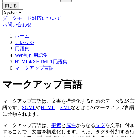
閉じる
ダークモード対応について
お問い合わせ
ホーム
ナレッジ
用語集
Web制作用語集
HTML4/XHTML1用語集
マークアップ言語
マークアップ言語
マークアップ言語は、文書を構造化するためのデータ記述言
語です。
SGML
や
HTML
、
XML
などはこのマークアップ言語
に分類されます。
マークアップ言語は、
要素
と
属性
からなる
タグ
を文章に付加
することで、文書を構造化します。また、タグを付加する行