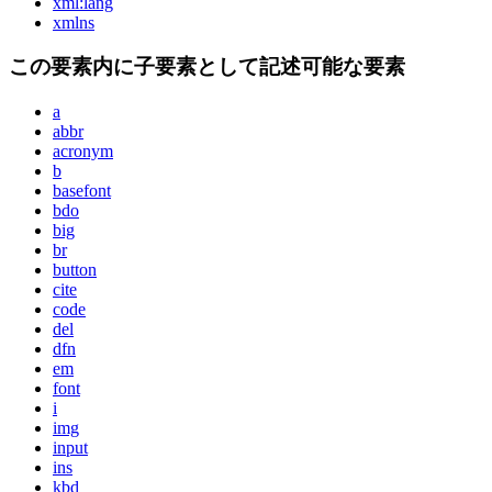
xml:lang
xmlns
この要素内に子要素として記述可能な要素
a
abbr
acronym
b
basefont
bdo
big
br
button
cite
code
del
dfn
em
font
i
img
input
ins
kbd