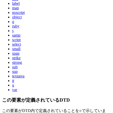
label
map
noscript
object
q
ruby
s
samp
script
select
small
span
strike
strong
sub
sup
textarea
tt
u
var
この要素が定義されているDTD
この要素がDTD内で定義されていることを○で示していま