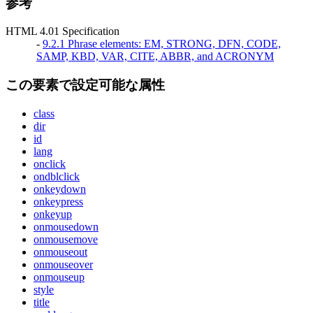
参考
HTML 4.01 Specification
-
9.2.1 Phrase elements: EM, STRONG, DFN, CODE,
SAMP, KBD, VAR, CITE, ABBR, and ACRONYM
この要素で設定可能な属性
class
dir
id
lang
onclick
ondblclick
onkeydown
onkeypress
onkeyup
onmousedown
onmousemove
onmouseout
onmouseover
onmouseup
style
title