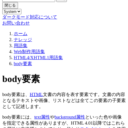
閉じる
ダークモード対応について
お問い合わせ
ホーム
ナレッジ
用語集
Web制作用語集
HTML4/XHTML1用語集
body要素
body要素
body要素は、
HTML
文書の内容を表す要素です。文書の内容
となるテキストや画像、リストなどは全てこの要素の子要素
として記述します。
body要素には、
text属性
や
background属性
といった色や画像
を指定できる属性がありますが、HTML 4.01以降ではこれら