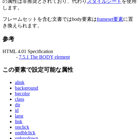
の属性は非推奨とされており、代わり
スタイルシート
を使用
します。
フレームセットを含む文書ではbody要素は
frameset要素
に置
き換えられます。
参考
HTML 4.01 Specification
-
7.5.1 The BODY element
この要素で設定可能な属性
alink
background
bgcolor
class
dir
id
lang
link
onclick
ondblclick
onkeydown