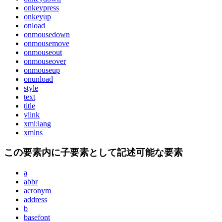
onkeypress
onkeyup
onload
onmousedown
onmousemove
onmouseout
onmouseover
onmouseup
onunload
style
text
title
vlink
xml:lang
xmlns
この要素内に子要素として記述可能な要素
a
abbr
acronym
address
b
basefont