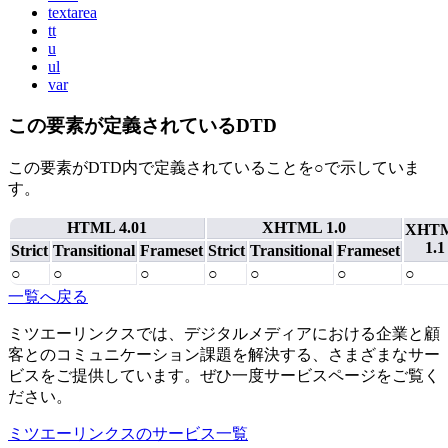
textarea
tt
u
ul
var
この要素が定義されているDTD
この要素がDTD内で定義されていることを○で示していま
す。
HTML 4.01
XHTML 1.0
XHT
1.1
Strict
Transitional
Frameset
Strict
Transitional
Frameset
○
○
○
○
○
○
○
一覧へ戻る
ミツエーリンクスでは、デジタルメディアにおける企業と顧
客とのコミュニケーション課題を解決する、さまざまなサー
ビスをご提供しています。ぜひ一度サービスページをご覧く
ださい。
ミツエーリンクスのサービス一覧