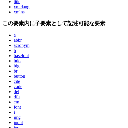
title
xml:lang
xmlns
この要素内に子要素として記述可能な要素
a
abbr
acronym
b
basefont
bdo
big
br
button
cite
code
del
dfn
em
font
i
img
input
ins