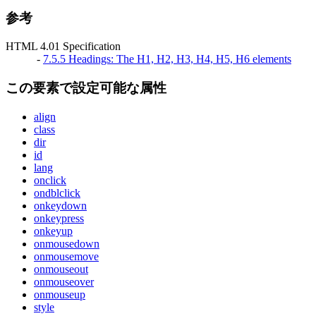
参考
HTML 4.01 Specification
-
7.5.5 Headings: The H1, H2, H3, H4, H5, H6 elements
この要素で設定可能な属性
align
class
dir
id
lang
onclick
ondblclick
onkeydown
onkeypress
onkeyup
onmousedown
onmousemove
onmouseout
onmouseover
onmouseup
style