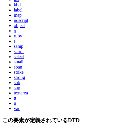
kbd
label
map
noscript
object
q
ruby
s
samp
script
select
small
span
strike
strong
sub
sup
textarea
tt
u
var
この要素が定義されているDTD