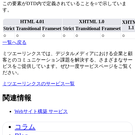
この要素がDTD内で定義されていることを○で示していま
す。
HTML 4.01
XHTML 1.0
XHT
1.1
Strict
Transitional
Frameset
Strict
Transitional
Frameset
○
○
○
○
○
○
○
一覧へ戻る
ミツエーリンクスでは、デジタルメディアにおける企業と顧
客とのコミュニケーション課題を解決する、さまざまなサー
ビスをご提供しています。ぜひ一度サービスページをご覧く
ださい。
ミツエーリンクスのサービス一覧
関連情報
Webサイト構築
サービス
コラム